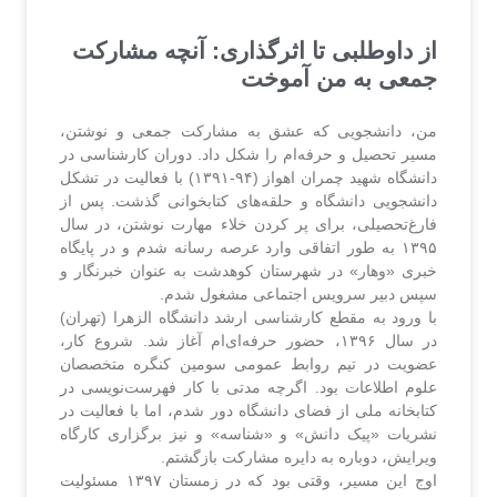
از داوطلبی تا اثرگذاری: آنچه مشارکت
جمعی به من آموخت
من، دانشجویی که عشق به مشارکت جمعی و نوشتن،
مسیر تحصیل و حرفه‌ام را شکل داد. دوران کارشناسی در
دانشگاه شهید چمران اهواز (۹۴-۱۳۹۱) با فعالیت در تشکل
دانشجویی دانشگاه و حلقه‌های کتابخوانی گذشت. پس از
فارغ‌تحصیلی، برای پر کردن خلاء مهارت نوشتن، در سال
۱۳۹۵ به طور اتفاقی وارد عرصه رسانه شدم و در پایگاه
خبری «وهار» در شهرستان کوهدشت به عنوان خبرنگار و
سپس دبیر سرویس اجتماعی مشغول شدم.
با ورود به مقطع کارشناسی ارشد دانشگاه الزهرا (تهران)
در سال ۱۳۹۶، حضور حرفه‌ای‌ام آغاز شد. شروع کار،
عضویت در تیم روابط عمومی سومین کنگره متخصصان
علوم اطلاعات بود. اگرچه مدتی با کار فهرست‌نویسی در
کتابخانه ملی از فضای دانشگاه دور شدم، اما با فعالیت در
نشریات «پیک دانش» و «شناسه» و نیز برگزاری کارگاه
ویرایش، دوباره به دایره مشارکت بازگشتم.
اوج این مسیر، وقتی بود که در زمستان ۱۳۹۷ مسئولیت