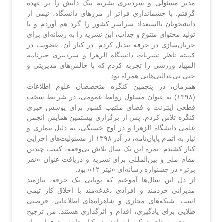
مدیر مسئولی و سردبیری نشریه پیک دانش را بر عهده
گرفتم. با چشماندازی فراتر از مرزهای دانشگاه، تیمی از
دانشجویان بااستعداد سراسر کشور را گرد هم آوردم و با
تولید محتوای متنوع و جذاب، این نشریه را به رسانه‌ای برای
جریان‌سازی در حرفه تبدیل کردم. در کنار آن، عضویت در
کمیته ناظر نشریات دانشگاه الزهرا و سردبیری خبرنامه
المپیاد ورزشی را تجربه کردم که با چالش‌های مدیریتی و
حتی بی‌عدالتی‌هایی همراه بود.
همزمان، در پنجمین کنگره متخصصان علوم اطلاعات
(۱۳۹۸) به عنوان مسئول روابط عمومی، در شرایط سخت
قطعی اینترنت و فضای ملتهب کشور برای پوشش خبری
کنگره تلاش کردم. پس از برگزاری بیستمین همایش انجمن
علمی دانشگاه الزهرا و در اوج خستگی، به دلیل بیماری و
نیاز به اتمام پایان‌نامه، در آذر ۱۳۹۸ از مسئولیت‌های اجرایی
کنار کشیدم. ثمره این یک سال تلاش بی‌وقفه، کسب چندین
مقام ملی و بین‌المللی برای نشریه و دریافت عنوان «نفر
برتر» در جشنواره رسانه‌ای «تیتر ۱۲» بود.
از دل این سال‌ها آموختم که پویایی یک حرفه، نیازمند
مدیرانی خردمند و افرادی دغدغه‌مند با اخلاق کار تیمی
است. شبکه‌های مجازی و شاهراه‌های اطلاعاتی، فرصتی
طلایی برای یادگیری، اقدام و اثرگذاری هستند. من ترجیح
می‌دهم به جای حرکت انفرادی، در کنار جامعه حرفه‌ام و از