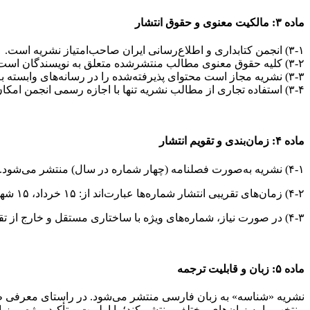
ماده ۳: مالکیت معنوی و حقوق انتشار
۳-۱) انجمن کتابداری و اطلاع‌رسانی ایران صاحب‌امتیاز نشریه است.
۳-۲) کلیه حقوق معنوی مطالب منتشرشده متعلق به نویسندگان است. هرگونه بازنشر رسمی مطالب باید با ذکر نام نویسنده و نشریه انجام شود.
۳-۳) نشریه مجاز است محتوای پذیرفته‌شده را در رسانه‌های وابسته به انجمن، شبکه‌های اجتماعی یا نشریات همکار، با حفظ هویت نویسنده و قالب اصلی بازنشر کند.
۳-۴) استفاده تجاری از مطالب نشریه تنها با اجازه رسمی انجمن امکان‌پذیر است.
ماده ۴: زمان‌بندی و تقویم انتشار
۴-۱) نشریه به‌صورت فصلنامه (چهار شماره در سال) منتشر می‌شود. در صورت نیاز، هیئت تحریریه می‌تواند با رأی اکثریت، الگوی انتشار را بازنگری و تغییر دهد.
۴-۲) زمان‌های تقریبی انتشار شماره‌ها عبارت‌اند از: ۱۵ خرداد، ۱۵ شهریور، ۱۵ آذر، و ۱۵ اسفند.
۴-۳) در صورت نیاز، شماره‌های ویژه با ساختاری مستقل و خارج از تقویم اصلی منتشر می‌شوند.
ماده ۵: زبان و قابلیت ترجمه
نشریه «شناسه» به زبان فارسی منتشر می‌شود. در راستای معرفی ظرفی
منتخب را به زبان‌های مختلف منتشر کند؛ با اولویت و تأکید ویژه بر زب