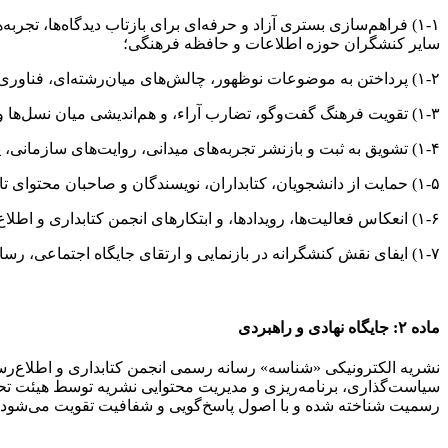
۱-۱) فراهم‌سازی بستری آزاد و حرفه‌ای برای بازتاب دیدگاه‌ها، ت
سایر کنشگران حوزه اطلاعات و حافظه فرهنگی؛
۱-۲) پرداختن به موضوعات نوظهور، چالش‌های میان‌رشته‌ای، فناوری‌های تحول‌آفرین، و روندهای سیاستی در نظام اطلاعاتی، پژوهشی و فرهنگی کشور؛
۱-۳) تقویت فرهنگ گفت‌وگو، تضارب آراء، و هم‌اندیشی میان نسل‌ها و نقش‌های مختلف در جامعه حرفه‌ای؛
۱-۴) تشویق به ثبت و بازنشر تجربه‌های میدانی، روایت‌های سازمانی، پروژه‌های محلی، و خاطرات حرفه‌ای؛
۱-۵) حمایت از دانشجویان، کتابداران، نویسندگان و صاحبان محتوای تازه‌کار و کم‌تجربه برای مشارکت در تولید محتوای تحلیلی، ترویجی و حرفه‌ای؛
۱-۶) انعکاس فعالیت‌ها، رویدادها، و ابتکارهای انجمن کتابداری و اطلاع‌رسانی ایران و شاخه‌های استانی آن؛
۱-۷) ایفای نقش کنشگرانه در بازنمایی و ارتقای جایگاه اجتماعی، رسانه‌ای و راهبردی حرفه‌های مرتبط با علم اطلاعات، کتابداری و آرشیو در سطح ملی، منطقه‌ای و بین المللی.
ماده ۲: جایگاه نهادی و راهبردی
نشریه الکترونیکی «شناسه» رسانه رسمی انجمن کتابداری و اطلاع‌رسا
سیاست‌گذاری، برنامه‌ریزی و مدیریت محتوایی نشریه توسط هیئت تحری
رسمیت شناخته شده و با اصول پاسخ‌گویی و شفافیت تقویت می‌شود.