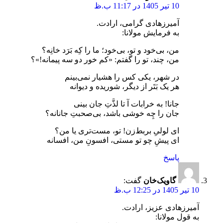
10 تیر 1405 در 11:17 ب.ظ
آمیرزهادی گرامی، ارادت.
به فرمایش مولانا:
من، بی‌خود و تو، بی‌خود؛ ما را کِه بَرَد خانِه؟
من، چند، تو را گفتم: «کم خور دو سه پیمانه!»؟
در شهر، یکی کس را هشیار نمی‌بینم
هر یک بَتَر از دیگر، شوریده و دیوانه
جانا! به خرابات آ تا لذَّتِ جان بینی
جان را چِه خوشی باشد، بی‌صحبتِ جانانه؟
ای لولیِ بربط‌زن! تو، مست‌تری یا من؟
ای پیشِ چو تو مستی، افسونِ من، افسانه
پاسخ
گاویک‌خان
گفت:
10 تیر 1405 در 12:25 ب.ظ
آمیرزهادی عزیز، ارادت.
به قول مولانا: