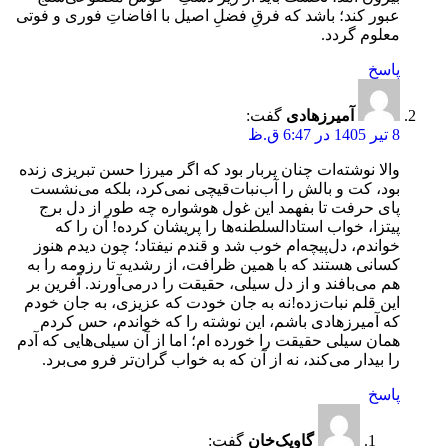
عبور کند؛ باشد که فرقِ فضلِ اصیل با افاضاتِ فوری و فوتی
معلوم گردد.
پاسخ
آمیرزهادی
گفت:
8 تیر 1405 در 6:47 ق.ظ
والا نوشته‌ات چنان پربار بود که اگر میرزا حسن تبریزی زنده
بود، کت و بالش را آب‌نبات‌قیچی نمی‌کرد، بلکه می‌نشست
پای حرفت تا بفهمد این غول هوشواره چه طور از دل برج
پیتزا، خواب استادالسلطنه‌ها را پریشان کرده! آن را که
خواندم، دل‌پیچه‌ام خوب شد و قندم نیفتاد؛ چون دیدم هنوز
کسانی هستند که با همین ظرافت، از رشدیه تا رزومه را به
هم می‌بافند و از دل سیلی، حقیقت را درمی‌آورند. آفرین بر
این قلم نبات‌زده!نه به جان خودت که عزیزی، به جان خودم
که آمیرزهادی باشم، این نوشته را که خواندم، حس کردم
همان سیلی حقیقت را خورده ام؛ اما از آن سیلی‌هایی که آدم
را بیدار می‌کند، نه از آن که به خواب گران‌تر فرو می‌برد.
پاسخ
گاویک‌خان
گفت: