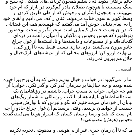
جانم برایتان بگوید که داشتیم همچون تریاکی‌‌های مُفَنگی که سیخ و
سنگ می‌بینند، یا همچون طفلان مادر گم‌کرده در بازار که اُم خود
می‌بینند، یا همچون اُشتُران و وحوش که از طی طریق کردن از
وسط کویر به سوی قنات می‌دوند، عنان ز کف می‌دادیم و لقای خود
را به انعام دنیایی خوش آمد می‌گفتیم که فهمیدیم همه این فضائلی
که در آن هست حاصل کیمیایی است سِحرانگیز و سخت نوحضور
(نوظهور) که هوشِ وحوش و ماکیان و آدمیان را همه در ذره‌ای
گنجانده‌اند و از مصنوعات و دانسته‌ها و نادانسته‌ها از غول چراغِ
جادو بیرون می‌کشند. تازه، نیازی نیست فقط سه تا آرزو کنی،
بی‌نهایت آرزو کن! آرزوهای محالی که از اندیشه‌های نازک‌خیال و
خلاق هم بیرون نمی‌زند.
القصه…
ما را می‌گویید! در خواب و خیال بودیم وقتی که به آن برج پیزا خیره
شده بودیم و چه خیال‌ها بر سرمان گذر کرد و گذر نکرد، خوابی! آن
هم چه خواب، خواب بد مستِ خراب. داشتیم در رؤیاهایمان یک
استادالسلطنه‌ای با پایه هفتاد با کتب و رسائلی به شمار ریگ‌های
بیابان از خودمان می‌ساختیم که نگو و نپرس که با نوازش سیلیِ
حقیقت از خوابمان پریدیم، وقتی پرسیدیم آن غول چراغ جادو را چه
نام است که بلند و رسا و بسان کسان که اسرار هویدا می‌کنند،گفت:
«حوش (هوش) مصنوعی»!
ما که تا آن زمان چیزی غیر از بی‌هوشی و مدهوشی تجربه نکرده