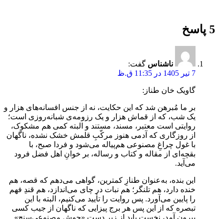
5 پاسخ
ناشناس
گفت:
7 تیر 1405 در 11:35 ق.ظ
گاویک خان طناز:
بر ما مُبرهن شد که این حکایت، نه از جنس افسانه‌های هزار و
یک شب، که از قماش هزار و یک رزومه‌ی شبانه‌روزی است؛
روایتی است معتبر، مسند، مستند و البته کمی هم مشکوک،
از روزگاری که آدمی هنوز مرکّبِ قلمش خشک نشده، ناگهان
با غول چراغِ مصنوعی هم‌پیاله می‌شود و فردا صبح، با
بقچه‌ای از مقاله و کتاب و رساله، بر خوانِ اهل فضل فرود
می‌آید.
این بنده، به‌عنوان طنازِ کمترین، گواهی می‌دهم که قصه، هم
خنده دارد، هم تلنگر؛ هم نبات در چای می‌اندازد، هم قندِ فهم
را پایین می‌آورد. پس روایت را تأیید می‌کنیم، البته با این
تبصره که از این پس هر برج پیزایی که ناگهان از جیب کسی
بیرون آمد، نخست باید از زیر دستِ «حوش مصنوعی‌سنج»