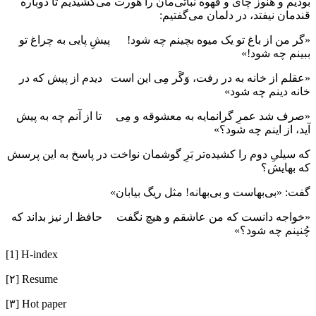
بودیم و هنوز چای و قهوه نباتی‌مان را هورت می‌کشیدیم تا دوباره
قندمان نیفتد، در دلمان می‌گفتیم:
«گر من از باغ تو یک میوه بچینم چه شود! پیشِ پایی به چراغ تو
ببینم چه شود!»
«عقلم از خانه به در رفت، وَگَر مِی این است دیدم از پیش که در
خانه دینم چه شود»
«صرف شد عمرِ گرانمایه به معشوقه و مِی تا از آنم چه به پیش
آید، از اینم چه شود؟»
که سیلیِ دوم را کشیده‌تر بَرِ گوشمان نواخت در پاسخ به این پرسش
که بهایش؟
گفت: «بی‌بهاست و بی‌بهانه! مثل ریگ بیابان»
«خواجه دانست که من عاشقم و هیچ نگفت حافظ ار نیز بداند که
چُنینم چه شود؟»
[1] H-index
[۲] Resume
[۳] Hot paper