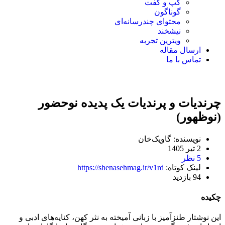
گپ و گفت
گوناگون
محتوای چندرسانه‌ای
نیشخند
ویترین تجربه
ارسال مقاله
تماس با ما
چرندیات و پرندیات یک پدیده نوحضور
(نوظهور)
نویسنده: گاویک‌خان
2 تیر 1405
5 نظر
لینک کوتاه:
https://shenasehmag.ir/v1rd
94 بازدید
چکیده
این نوشتار طنزآمیز با زبانی آمیخته به نثر کهن، کنایه‌های ادبی و