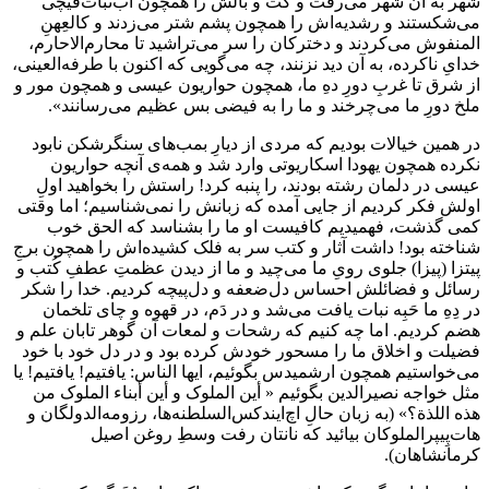
شهر به آن شهر می‌رفت و کَت و بالَش را همچون آب‌نبات‌قیچی
می‌شکستند و رشدیه‌اش را همچون پشم شتر می‌زدند و کالعِهنِ
المنفوش می‌کردند و دخترکان را سر می‌تراشید تا محارم‌الاحارم،
خدایِ ناکرده، به آن دید نزنند، چه می‌گویی که اکنون با طرفه‌العینی،
از شرق تا غربِ دورِ دهِ ما، همچون حواریون عیسی و همچون مور و
ملخ دورِ ما می‌چرخند و ما را به فیضی بس عظیم می‌رسانند».
در همین خیالات بودیم که مردی از دیارِ بمب‌های سنگرشکن نابود
نکرده همچون یهودا اسکاریوتی وارد شد و همه‌ی آنچه حواریون
عیسی در دلمان رشته بودند، را پنبه کرد! راستش را بخواهید اولِ
اولش فکر کردیم از جایی آمده که زبانش را نمی‌شناسیم؛ اما وقتی
کمی گذشت، فهمیدیم کافیست او ما را بشناسد که الحق خوب
شناخته بود! داشت آثار و کتب سر به فلک کشیده‌اش را همچون برجِ
پیتزا (پیزا) جلوی رویِ ما می‌چید و ما از دیدن عظمتِ عطفِ کُتب و
رسائل و فضائلش احساس دل‌ضعفه و دل‌پیچه کردیم. خدا را شکر
در دِهِ ما حَبِه نبات یافت می‌شد و در دَم، در قهوه و چای تلخمان
هضم کردیم. اما چه کنیم که رشحات و لمعات آن گوهر تابان علم و
فضیلت و اخلاق ما را مسحور خودش کرده بود و در دل خود با خود
می‌خواستیم همچون ارشمیدس بگوئیم، ایها الناس: یافتیم! یافتیم! یا
مثل خواجه نصیرالدین بگوئیم « أین الملوک و أین أبناء الملوک من
هذه اللذة؟» (به زبان حالِ اچ‌ایندکس‌السلطنه‌ها، رزومه‌الدولگان و
هات‌پِیپرالملوکان بیائید که نانتان رفت وسطِ روغن اصیل
کرمانشاهان).