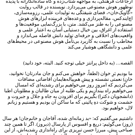
ارجاعات فرهنگی، به مواجهه شتاب‌زده و گاه ساده‌انگارانه با پدیده
نوظهور هوش مصنوعی می‌پردازد. نویسنده در قالب روایت
«گاویک‌خان»، فضای شیفتگی به تولیدات علمی، رزومه‌سازی،
اچ‌ایندکس، مقاله‌پردازی و وعده‌های فریبنده ابزارهای هوش
مصنوعی را به طنز می‌کشد. متن، با بزرگ‌نمایی موقعیت‌ها و
استفاده از اغراق، بین خیال دستیابی آسان به اعتبار علمی و
واقعیت‌های اخلاقی و حرفه‌ای تولید دانش فاصله می‌اندازد و
مخاطب را نسبت به کاربرد بی‌تأمل هوش مصنوعی در محیط‌های
علمی و دانشگاهی هوشیار می‌کند
القصه… (به داخل پرانتز خیلی توجه کنید. البته، خود دانید)
ما بودیم بَرِ خوان (لطفاً، خواهش می‌کنم و جان مادرتان! نخوانید،
خانِ) نعمتی نشسته و پیشِ هم‌پیاله‌هایمان افاضاتی مضافات
می‌کردیم که امروزِ روز می‌خواهیم برای رشدیه‌ای که امسال
می‌خواهیم راه بیندازیم و یکی طلبه از میان طالبان و مطلوبان اطبا
(دانشجویان دکترا) بگیریم برای افزودن به جاه و جلال و جبروت و
حشمت و شوکت دهِ پائینی که ما ساکن آن بودیم و هستیم و زبانم
لال، خواهیم بود.
داشتیم می‌گفتیم که: «بد زمانه‌ای شده، آقاجان و خانم‌جان! هر سال
(روز) می‌گوئیم: دریغ و افسوس از پارسال (دیروز). اگر تا همین چند
صباحی پیش، میرزا حسن تبریزی برای راه‌اندازی رشدیه‌اش، از این