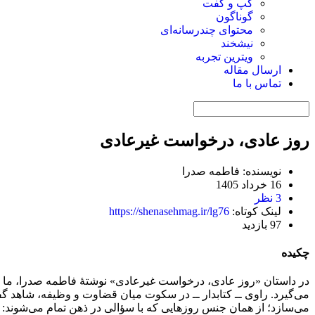
گپ و گفت
گوناگون
محتوای چندرسانه‌ای
نیشخند
ویترین تجربه
ارسال مقاله
تماس با ما
روز عادی، درخواست غیرعادی
نویسنده: فاطمه صدرا
16 خرداد 1405
3 نظر
لینک کوتاه:
https://shenasehmag.ir/lg76
97 بازدید
چکیده
در داستان «روز عادی، درخواست غیرعادی» نوشتهٔ فاطمه صدرا، ما ب
می‌گیرد. راوی ــ کتابدار ــ در سکوت میان قضاوت و وظیفه، شاهد گفت‌
می‌سازد؛ از همان جنس روزهایی که با سؤالی در ذهن تمام می‌شوند: «آ