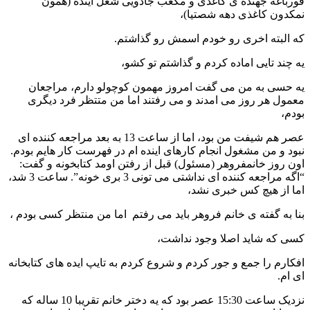
قورباغه جهنده ی کاغذی و مکعب جادویی شغل اینده (همون
نمکدون کاغذی دهه شصتیا)،
که البته اخری رو خودم اسمش رو گذاشتم.
یه چند تایی اماده کردم و گذاشتم تو کشو،
یه حسی به من می گفت امروز مهمون کوچولو دارم، مراجعان
معمول هر روز می امدند و می رفتند اما من متتظر فرد دیگری
بودم،
عصر هم شیفت من بود، اما از ساعت 13 به بعد مراجعه کننده ای
نبود و من مشغول انجام کارهای اینده ام در فهرست کار هایم بودم.
اون روز خانمفروهر (مسئول) قبل از رفتن اومد کتابخونه و گفت:
“اگه مراجعه کننده ای نداشتی می تونی 3 بری خونه”. ساعت 3 شد،
اما از هیچ کس خبری نشد،
بنا به گفته ی خانم فروهر باید می رفتم اما من منتظر کسی بودم ،
کسی که شاید اصلا وجود نداشت،
افکارم را جمع و جور کردم و شروع کردم به تایپ ایده های کتابخانه
ای ام.
نزدیک ساعت 15:30 عصر بود که یه دختر خانم تقریبا 10 ساله که