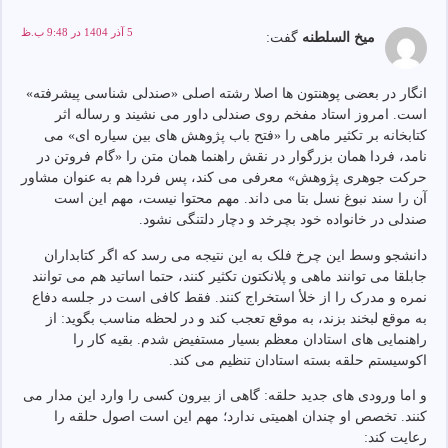
5 آذر 1404 در 9:48 ب.ظ
میخ السلطنه
گفت:
انگار در بعضی پوهنتون ها اصلا رشته اصلی «صندلی شناسی پيشرفته»
است. امروز استاد مفخم روی صندلی داور می نشيند و رساله اثر
کتابخانه بر تکثير ماهی را «فتح باب پژوهش های بين سياره ای» می
نامد، فردا همان بزرگوار در نقش راهنما همان متن را «گام فروتن در
حرکت جوهری پژوهش» معرفی می کند، پس فردا هم به عنوان مشاور
آن را سند نبوغ نسل بتا می داند. مهم محتوا نيست، مهم اين است
صندلی در خانواده خود بچرخد و دچار دلتنگی نشود.
دانشجو وسط اين چرخ فلک به اين نتيجه می رسد که اگر کتابداران
جابلقا می توانند ماهی و پلانکتون تکثير کنند، حتما اساتيد هم می توانند
نمره و مدرک را از خلأ استخراج کنند. فقط کافی است در جلسه دفاع
به موقع لبخند بزند، به موقع تعجب کند و در لحظه مناسب بگويد: از
راهنمايی های استادان معظم بسيار مستفيض شدم. بقيه کار را
اکوسيستم حلقه بسته استادان تنظيم می کند.
و اما ورودی های جديد حلقه: گاهی از بيرون کسی را وارد اين مدار می
کنند. تخصص او چندان اهمیتی ندارد؛ مهم اين است اصول حلقه را
رعايت کند: