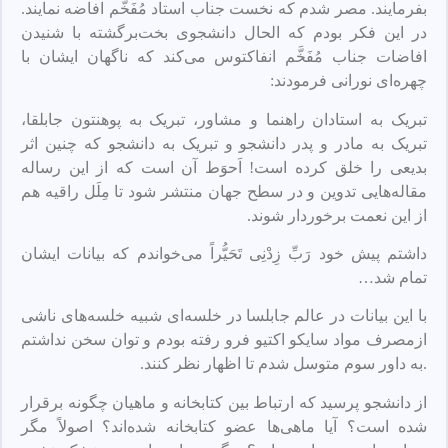
بفرمایند. مصر شدم که نخست جناب استاد مُفَخَّم افاضه نمایند.
در این فکر بودم که الحال دانشجوی بخت‌برگشته با شنیدن
افاضات جناب مُفَخَّم انفاکتوس می‌کند که ناگهان ایشان با
چهره‌ای نورانی فرمودند:
تبریک به استادان راهنما و مشاور، تبریک به پوهنتون جابلقا،
تبریک به مادر و پدر دانشجو و تبریک به دانشجو که چنین اثر
بدیعی را خلق کرده است! اَحوَط آن است که از این رساله
مقاله‌هایی تدوین و در سطح جهان منتشر شود تا مِلَل راقیه هم
از این نعمت برخوردار شوند.
داشتم پیش خود رَبِّ زِدْنِی تَحَیُّراً می‌خواندم که بیانات ایشان
تمام شد…
با این بیانات در عالم جابلسا در خلسه‌ای شبیه خلسه‌های ناشی
ازمصرف مواد سایکو اکتیو فرو رفته بودم و توان سخن نداشتم
.به داور سوم متوسل شدم تا اظهار نظر کنند.
از دانشجو پرسید که ارتباط بین کتابخانه و ماهیان چگونه برقرار
شده است؟ آیا ماهی‌ها عضو کتابخانه شده‌اند؟ اصولاً مگر