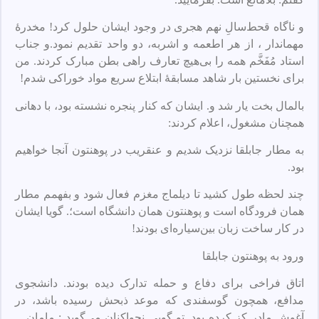
و ناگاه قحط‌‌سالِ نهم هجری در وجود ایشان حلول کرد! مخدرهٔ
مهماندار ، از هر اطعمه و اشربه، دو واحد تقدیم نمود.و جناب
استاد مُفَخَّم همه را بی‌هیچ تعارف راهی بطن مبارک کردند. من
برای نخستین بار شاهد مسابقهٔ ابتلاع سریع مواد خوراکی شدم!
بالمال بخت یار شد و. ایشان که کنار پنجره نشسته بود، با دهانی
همچنان مشغول، اعلام کردند:
به مطار جابلقا نزدیک شدیم و عنقریب در پوهنتون آنجا خواهیم
بود.
چند لحظه طول کشید تا دیلماج مغزم فعال شود و بفهمم مطار
همان فرودگاه است و پوهنتون همان دانشگاه است؛. گویا ایشان
در کار ساخت زبان بین‌سیاره‌ای بودند!
ورود به پوهنتون جابلقا
اتاق فراخی برای دفاع و حمله تدارک دیده بودند. دانشجوی
مدافع، همچون گوسفندی که موعد ذبحش رسیده باشد، در
آغوش مادر کز کرده بود. تو گویی نجواکنان می‌گوید : مامان…