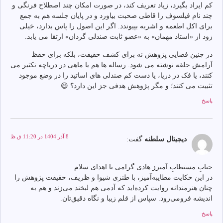
کم ايراد بگيرد، زياد تعريف کند، در صورت امکان چند اصطلاح فرنگی و
چند نام فيلسوف را قاطی صحبت بياورد و در پايان جلسه هم به جمع
برای اکل اطعمه و اشربه بپيوندد. اگر اين اصول را پاس بدارد، خيلی
زود از «استاد مهمان» به «عضو ثابت صندلی گردان» ارتقا می يابد.
در چنين فضايی پژوهش نه برای کشف حقيقت، بلکه برای حفظ
آرامش حلقه نوشته می شود. رساله ها هم يا ماهی در درياچه تکثير می
کنند، يا فک در دريا، يا دست کم صندلی های اساتيد را در وضع موجود
تثبيت می کنند؛ و مگر پژوهش هدفی جز اين دارد؟ 😄
پاسخ
8 آذر 1404 در 11:20 ق.ظ
دیجیتال سلطنه
گفت:
جنابِ مستطابِ آمیرز هادی گرامی با اهدای سلام
در این حکایت مطایبه‌آمیز، با طنزی شیوا و ظریف، حقیقت پژوهش را
چنان هنرمندانه روایت کرده‌اید که آدمی هم لبخند می‌زند و هم به
اندیشه فرومی‌رود. سپاس از قلم زیبا و نگاه دقیق‌تان.
پاسخ