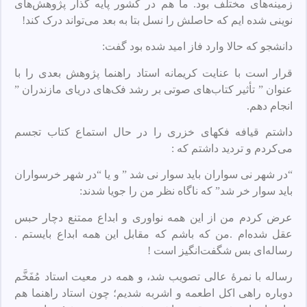
زمینه‌های مختلف بود. ما هم در کشور پایه‌ گذار پژوهش‌های
نوینی شده‌ ایم که حاصلش را نسل بتا به بعد می‌تواند درک کند!
دانشجو که حالا وارد فاز امید شده بود گفت:
قرار است با عنایت کریمانه استاد راهنما پژوهش بعدی را با
عنوان ” تأثیر کتاب‌های صوتی بر رشد فک‌های دریای مازندران ”
انجام دهم.
داشتم قیافه فکهای خزری را در حال استماع کتاب تجسم
می‌کردم و تردید داشتم که :
“در شهر نی سواران باید سوار نی شد ” و یا “در شهر خرسواران
باید سوار خر شد” که ناگاه نظر من را جویا شدند:
عرض کردم من از این همه نواوری و ابداع ممتنع دچار حبس
عقل شده‌ام .من که باشم که مقابل این همه ابداع بایستم .
رساله‌ای بس شگفت‌انگیز است !
رساله با نمرهٔ عالی تصویب شد، و همه در معیت استاد مُفَخَّم
دوباره راهی اکل اطعمه و اشربه شدیم؛ چون استاد راهنما هم