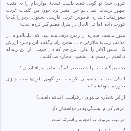
فزون شد؛ تو گویی قصد داشت نسخهٔ موازی‌‌ام را به منصه
ظهور برساند. نمی‌دانم چرا مصر بود چون من کلمات غریب
بلغورنماید ؛ پنداری قاموس عربی–فارسی–پشتون–اردو را یک‌جا
قورت داده، اما فی الحال در منزل هضم گیر کرده است!
هنوز ماتحت طیاره از زمین برنخاسته بود، که علی‌الدوام در
مذمت رسالهٔ مادَرْمُرده داد سخن ‌راند و‌گفت: این وَجیزه ارزش
یک مشق اکابِر را ندارد. من هم که دل خوشی از این رساله
نداشتم در ذهنم به دانشجوی بیچاره می‌گفتم :
بخت‌ برگشته! تو را چه تقصیر که گیر ما دو نفرافتاده‌ای؟
اندکی بعد با چشمانی گرسنه، تو گویی قرن‌هاست چیزی
نخورده، جویا شد که:
از این مُخَدَّره می‌توان درخواست اضافه داشت؟
عرض کردم: بستگی به درخواستتان دارد.
فرمود: مربوط به اَطعِمه و اَشرِبَه است.
گفتم: بلامانع است. بفرمایید.