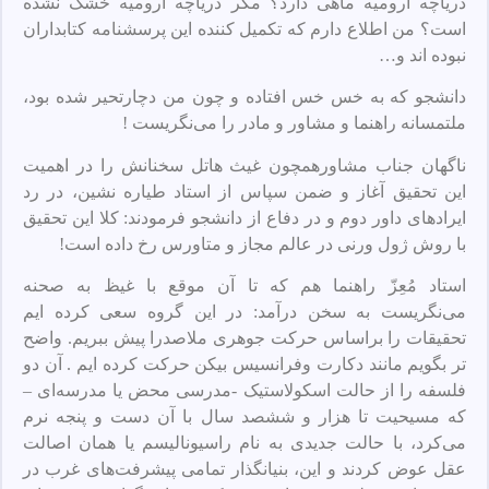
دریاچه ارومیه ماهی دارد؟ مگر دریاچه ارومیه خشک نشده
است؟ من اطلاع دارم که تکمیل‌ کننده این پرسشنامه کتابداران
نبوده اند و…
دانشجو که به خس‌ خس افتاده و چون من دچارتحیر شده بود،
ملتمسانه راهنما و مشاور و مادر را می‌نگریست !
ناگهان جناب مشاورهمچون غیث هاتل سخنانش را در اهمیت
این تحقیق آغاز و ضمن سپاس از استاد طیاره‌ نشین، در رد
ایرادهای داور دوم و در دفاع از دانشجو فرمودند: کلا این تحقیق
با روش ژول ورنی در عالم مجاز و متاورس رخ داده است!
استاد مُعِزّ راهنما هم که تا آن موقع با غیظ به صحنه
می‌نگریست به سخن درآمد: در این گروه سعی کرده‌ ایم
تحقیقات را براساس حرکت جوهری ملاصدرا پیش ببریم. واضح
تر بگویم مانند دکارت وفرانسیس بیکن حرکت کرده‌ ایم . آن دو
فلسفه را از حالت اسکولاستیک -مدرسی محض یا مدرسه‌ای –
که مسیحیت تا هزار و ششصد سال با آن دست و پنجه نرم
می‌کرد، با حالت جدیدی به نام راسیونالیسم یا همان اصالت
عقل عوض کردند و این، بنیانگذار تمامی پیشرفت‌های غرب در