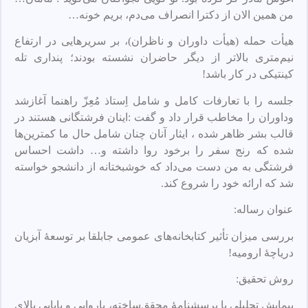
من همین الان از دکترا انصراف می‌دم، بریم خونه…
هیأت حمله (هیأت داوران و ناظران)، بر سریرهایی در ارتفاع
نیم‌متری بالاتر از دیگر حاضران نشسته بودند؛ پنداری تله
کینتیکی در کار باشد!
جلسه را با تعارفات کامل و شامل اِستاذ مُعِزّ راهنما آغازشد
وداوران را مخاطب قرار داد و گفت :اینان فرشتگانی هستند در
قالب بشر ظاهر شده ، ایثار آنان چنان شامل حال ما کمترین‌ها
شده که رنج سفر را برخود روا داشته و… داشت احساس
فرشتگی به من دست می‌داد که خوشبختانه از دانشجو خواسته
شد که ارائه خود را شروع کند.
عنوان رساله:
بررسی میزان تأثیر کتابخانه‌های عمومی جابلقا بر توسعهٔ آبزیان
دریاچهٔ ارومیه!
روش تحقیق:
پیمایش تحلیلی با پرسشنامهٔ محقق‌ساخته، باروایی و پایایی بالای