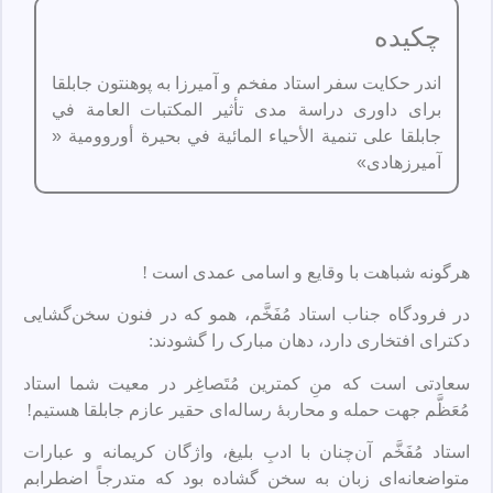
چکیده
اندر حکایت سفر استاد مفخم و آمیرزا به پوهنتون جابلقا
برای داوری دراسة مدى تأثير المكتبات العامة في
جابلقا على تنمية الأحياء المائية في بحيرة أوروومية «
آمیرزهادی»
هرگونه شباهت با وقایع و اسامی عمدی است !
در فرودگاه جناب استاد مُفَخَّم، همو که در فنون سخن‌گشایی
دکترای افتخاری دارد، دهان مبارک را گشودند:
سعادتی است که منِ کمترین مُتَصاغِر در معیت شما استاد
مُعَظَّم جهت حمله و محاربهٔ رساله‌ای حقیر عازم جابلقا هستیم!
استاد مُفَخَّم آن‌چنان با ادبِ بلیغ، واژگان کریمانه و عبارات
متواضعانه‌ای زبان به سخن گشاده بود که متدرجاً اضطرابم