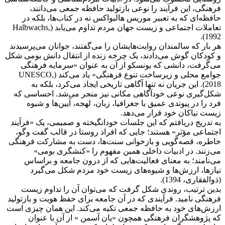
فرهنگی، این فرآیند را نوعی بازتولید حافظه جمعی می‌دانند،
حافظه‌ای که به تعبیر موریس هالبواکس نه در کتاب‌ها، بلکه در
تعاملات اجتماعی و زیست جهان مردم تداوم می‌یابد (Halbwachs,
1992).
هر بار که سالمندان روایت‌هایشان را می‌گفتند، جوانان می‌پرسیدند
و کودکان گوش می‌دادند، یک چرخه زنده از انتقال دانش بومی شکل
می‌گرفت، دانشی که یونسکو از آن به عنوان «سرمایه فرهنگی
جوامع محلی و زیرساخت تنوع فرهنگی» یاد می‌کند (UNESCO,
2018). این جریان نه تنها آگاهی تاریخی ایجاد می‌کرد، بلکه به
شکل‌گیری نوعی خودآگاهی مکانی نیز منجر می‌شد. احساسی که
فرد را در پیوندی عمیق با جغرافیا، زبان، لهجه، آیین‌ها و شیوه
زیست نیاکان خود قرار می‌دهد.
به تدریج دریافتم که این جلسات خودانگیخته و صمیمی، یک «فرآیند
اجتماعی مؤثر» هستند؛ جایی که افراد روستا در قالب گفت‌ وگو،
خاطره، قصه‌گویی و بازخوانی سنت‌ها، دست به مشارکت فرهنگی
می‌زنند. در ادبیات داخلی همین مفهوم را «کنشگری بومی»
می‌نامند؛ به معنای فعالیت‌هایی که از درون جامعه و براساس
نیازها، ارزش‌ها و شیوه‌های زیست خود مردم شکل می‌گیرد
(ذوالفقاری، 1394).
بدین ترتیب، روندی شکل گرفت که می‌توان آن را تداوم زیست‌
فرهنگی نامید. فرآیندی که در آن جامعه برای حفظ هویت و بازتولید
ارزش‌های خود به حافظه جمعی تکیه می‌کند. این همان چیزی است
که پژوهشگران فرهنگی همچون «یان آسمن » از آن با عنوان