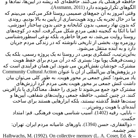
حافظه فرهنگی یاد می‌کنند. حافظه‌ای که ریشه در آیین‌ها، نمادها و
الگوهای تکرارشونده دارد (Assmann, 2011).
وقتی امروز به آن جمع‌های صمیمی روستا فکر می‌کنم، می‌بینم که
ما در حال تجربه یک روند هویت‌سازی از پایین به بالا بودیم. روندی
که بدون نهاد رسمی، بدون کتابخانه و حتی بدون ساختار آموزشی،
اما با اتکا به گنجینه ذهنی مردم شکل می‌گرفت. آنچه در کوچه‌های
روستا روایت می‌شد، نه صرفاً خاطره، بلکه نوعی اسطوره‌شناسی
روزمره بود، بخشی از تاریخی نانوشته که در زندگی مردم جریان
دارد و به آینده منتقل می‌شود.
به‌این‌ترتیب، کنشگری بومی در روستا نه یک پروژه رسمی، بلکه یک
زیست‌فرهنگ پویا بود؛ بستری که در آن مردم برای حفظ هویت
مشترک، خودشان نقش‌آفرین می‌ شوند. این همان فرآیندی است که
در پژوهش‌های بین‌المللی از آن با عنوان Community Cultural Action
یاد می‌شود؛ کنش جمعی بر محور هویت. به طور کلی می‌توان بیان
داشت کنش جمعی بر محور هویت یعنی مردم گرد ارزش‌های
مشترک خود جمع می‌شوند تا چیزی را حفظ، معناگذاری یا بازآفرینی
کنند. در چنین کنشی، حافظه جمعی روایت‌های شفاهی، آیین‌ها و
سنت‌ها فقظ گذشته نیستند، بلکه ابزارهایی هستند برای ساخت
آینده‌ای با هویت روشن‌تر…
– بابایی، رقیه (1402). آسیب شناسی هویت فرهنگی. قم: امتداد
حکمت.
– ذوالفقاری، حسن (1394). باورهای عامیانه مردم ایران. تهران:
نشر چشمه.
– Halbwachs, M. (1992). On collective memory (L. A. Coser, Ed. &