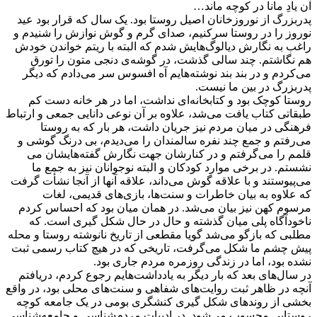
آن یادِ مانا در کوچه ماند…
پدربزرگ از نوروزخانان اصیل روستا بود. یک سال که قرار بود عید
نوروز را در روستا سرکنیم، صدای گرم و گوش نوازش را شنیدم و
راغب به نگارش دیالوگ‌هایش شدم که البته با ریتم خواندن خودش
هم نگاشتم. چند سالی گذشت، در گوشه‌ی دنجی متون را تورق
می‌کردم و در بند بند نوشته‌هایم آه افسوس سر می‌دادم که دیگر
پدربزرگ در بین ما نیست.
روستا کوچک بود و کتابخانه‌ای نداشت، اما در هر خانه دست کم
طبقاتی کتاب یافت می‌شد، علاوه بر آن نوعی دانایی جمعی و ارتباط
فرهنگی در میان مردم نیز جریان داشت، هر بار که به روستا
می‌رفتم و جمع چند نفره سالمندان را می‌دیدم، بی درنگ گوشی و
قلمم را می‌گرفتم و در کنارشان جهت نگارش گفته‌هایشان می
نشستم. در برخی موارد کودکان و البته نوجوانان نیز به جمع ما
می‌پیوستند و با علاقه گوش می‌داند، علاقه آنها از آنجا نشأت گرفت
که علاوه به بیان خاطرات و سنت‌ها، بازی‌های قدیمی، لغات
مرسوم کهن نیز بیان می‌شد. در همان میان بود که احساس کردم
ناخودآگاه پلی میان گذشته و حال در حال شکل گیری است. که
مطلبی که بازگو می‌شد گویا مقطعی از تاریخ نانوشته روستا و محله
پیش چشم ما شکل می‌گرفت، تاریخی که در هیچ کتاب رسمی ثبت
نشده بود، اما در زندگی روزمره مردم جاری بود.
در سال‌های بعد که بار دیگر به یادداشت‌هایم رجوع کردم، دریافتم
آنچه در ظاهر ثبت روایت‌های شفاهی و سنت‌های محلی بود، در واقع
بخشی از روندهای شکل گیری کنشگری بومی در یک جامعه کوچه
روستایی محسوب می‌شود. در ادبیات مردم‌شناسی و جامعه‌شناسی