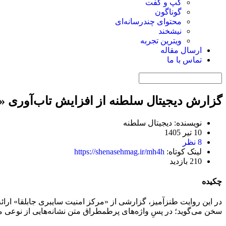
گپ و گفت
گوناگون
محتوای چندرسانه‌ای
نیشخند
ویترین تجربه
ارسال مقاله
تماس با ما
گزارش دیجیتال سلطنه از افزایش تاب‌آوری « 
نویسنده: دیجیتال سلطنه
10 تیر 1405
8 نظر
لینک کوتاه:
https://shenasehmag.ir/mh4h
210 بازدید
چکیده
در این روایت طنزآمیز، گزارشی از «مرکز امنیت سایبری جابلقا» ارائه
سخن می‌گوید؛ در پسِ واژه‌های پرطمطراق متن نشانه‌هایی از نوعی مو