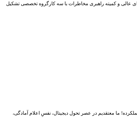
ین کنیم. برای مدیریت مخاطرات، یک شورای عالی و کمیته راهبری مخاطرات با سه کارگروه تخصصی تشکیل
لکرده! ما معتقدیم در عصر تحول دیجیتال، نفسِ اعلام آمادگی،