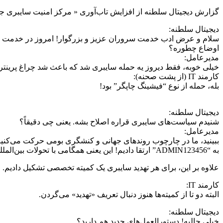
گزارش دیجیتال سلطنه از افزایش تاب‌آوری « مرکز امنیت سایبری جا
دیجیتال سلطنه:
سلام و عرض ادب خدمت سروران عزیز و بزرگوار! امروز در خدمت مدی
اوضاع چطوره؟
مدیرعامل:
خیلی خوبه، فقط دیروز یه حمله سایبری شد که باعث شد چراغ پرینت
کارمند IT (از پشت صحنه):
بله، حمله از نوع “فیشینگ چاپگر” بود!
دیجیتال سلطنه:
شنیدم سیاست‌های سایبری قراره اصلاح بشه. یعنی چی دقیقاً؟
مدیرعامل:
به “ADMIN123456” ارتقا دادیم! این یعنی همگامی با تحولات بین‌المللی!
علاوه بر این، برای هر تهدید سایبری یک کمیته تخصصی تشکیل دادیم. ال
کارمند IT:
البته دو تا از کمیته‌ها هنوز دنبال تعریف «تهدید» می‌گردن.
دیجیتال سلطنه:
خیلی جالبه! دستورالعمل‌های جدید هم دارید؟