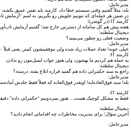
مدیرعامل:
بله، مثلاً گفتیم وقتی سیستم خطا داد، کارمند باید نفس عمیق بکشه،
در ضمن هر حمله‌ای که نتونیم جلویش رو بگیریم، به اسم “آزمایش ت
کارمند IT (در گوشی):
هفته پیش هم کل سامانه از دسترس خارج شد؛ گفتیم آزمایش تاب‌آور
دیجیتال سلطنه:
وضعیت فعلی رو چطور می‌بینید؟
مدیرعامل:
خیلی خوبه! تعداد حملات زیاد شده ولی موفقیتشون کمتر. یعنی قبلاً ۱۰ تا حمله می‌کردن، ۱۰ تاش موفق بود، الان دیگه فقط 9 تا موفقه! این یعنی پیشرفت در مسیر شاخص‌های جهانی!
کارمند IT:
یه حمله هم کردیم ما بهشون، ولی هنوز جواب ایمیل‌مون رو ندادن.
دیجیتال سلطنه:
راجع به سند حکمرانی داده هم گفتید قراره ابلاغ بشه، درسته؟
مدیرعامل:
بله! سند فوق‌العاده‌ایه! اونقدر فوق‌العاده که فعلاً فقط جلدش آماده‌
کارمند IT:
فقط یه مشکل کوچیک هست… هنوز نمی‌دونیم “حکمرانی داده” دقیقاً یعن
دیجیتال سلطنه:
آخرین سؤال؛ برای مدیریت مخاطرات چه اقداماتی انجام دادید؟
مدیرعامل: