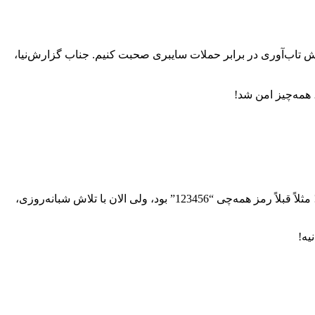
 تاب‌آوری در برابر حملات سایبری صحبت کنیم. جناب گزارش‌نیا،
همه‌چیز امن شد!
ببینید، ما در چارچوب روندهای جهانی و کنشگری بومی حرکت می‌کنیم. یعنی تهدیدها جهانی‌اند، ولی واکنش‌هامون کاملاً بومی و خلاقانه‌ست! مثلاً قبلاً رمز همه‌چی “123456” بود، ولی الان با تلاش شبانه‌روزی،
یه!