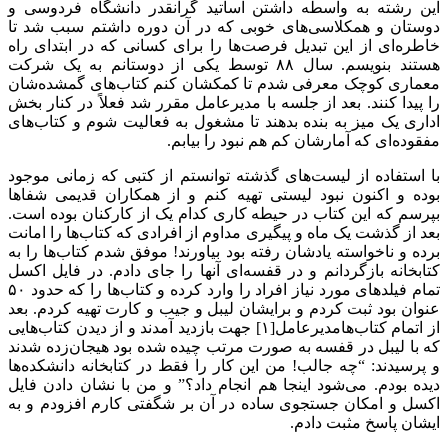
این رشته به واسطه داشتن اساتید گرانقدر دانشگاه فردوسی و
دوستان و همکلاسی‌های خوبی که در آن دوره داشتم سبب شد تا
خاطره‌ای از این تبدیل فرصت‌ها را برای کسانی که در ابتدای راه
هستند بنویسم. سال ۸۸ توسط یکی از دوستانم به یک شرکت
معماری کوچک معرفی شدم تا کمکشان کنم کتاب‌های گمشده‌شان
را پیدا کنند. بعد از جلسه با مدیرعامل مقرر شد فعلاً در کنار بخش
اداری یک میز به بنده بدهند تا مشغول به فعالیت شوم و کتاب‌های
مفقوده‌ای که آمارشان کم هم نبود را بیابم.
با استفاده از لیست‌های گذشته توانستم از کتبی که زمانی موجود
بوده و اکنون نبود لیستی تهیه کنم و از همکاران قدیمی شفاها
بپرسم که این کتاب در حیطه کاری کدام یک از کارکنان بوده است.
بعد از گذشت یک ماه و پیگیری مداوم از افرادی که کتاب‌ها را امانت
برده و ناخواسته یادشان رفته بود بیاورند! موفق شدم کتاب‌ها را به
کتابخانه بازگردانم و در قفسه‌ای آنها را جای دادم. در فایل اکسل
تمام فیلدهای مورد نیاز افراد را وارد کرده و کتاب‌ها را که حدود ۵۰
عنوان بود ثبت کردم و برایشان لیبل و جیب و کارت تهیه کردم. بعد
از اتمام کتاب‌هامدیرعامل[۱] جهت بازدید آمدند و از دیدن کتاب‌هایی
که با لیبل در قفسه به صورت مرتب چیده شده بود هیجان‌زده شدند
و پرسیدند: “چه جالب! من این کار را فقط در کتابخانه دانشکده‌ها
دیده بودم. می‌شود اینجا هم انجام داد؟” و من با نشان دادن فایل
اکسل و امکان جستجوی ساده در آن بر شگفتی کارم افزودم و به
ایشان پاسخ مثبت دادم.