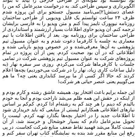
بود نتوانسته بود نمونه‌ای از طراحی خارجی را بیابد تا بتواند
الگوبرداری و سپس طراحی کند. به درخواست مدیرعامل که من را
عصای دستش[۲]می‌نامید مسیول جستجو برای این پروژه شدم
ظرف ۲۴ ساعت توانستم یک فایل ویدیویی از طراحی ساختمان
روزنامه نیویورک ‌تایمز پیدا کنم و متن ویدیو را به فارسی برایشان
ترجمه کنم. آن ویدیو حاوی اطلاعات بسیار ارزشمند و استانداردی از
طراحی ساختمان برای روزنامه بود. بعد از یافتن اطلاعات با تیم
معماری به جلسه با کارفرما دعوت شدم و به عنوان مسیول تیم
پژوهشی به آن‌ها معرفی‌شده و در خصوص ویدیو بازیابی شده و
اطلاعاتی که در آن بود صحبت کردم. پس از آن پروژه در تمام
پروژه‌های شرکت به عنوان مسیول تیم پژوهشی شرکت در تمامی
جلسات با کارفرماها شرکت می‌کردم. روزی سر سفره نهار (به
دلیل ساعات کاری زیاد، نهار را در شرکت می‌خوردیم) بچه‌ها اعلام
کردند که حالا اگر کسی از ما بپرسد کتابداری یعنی چه؟ ما هم
می‌گوییم یعنی عنصر حیاتی هر شرکت!
این جمله برایم باعث افتخار بود. همیشه عاشق رشته و کارم بودم و
از اینکه در حقش این همه ظلم می‌شد ناراحت بودم و آنجا به خودم
بالیدم که دینم را هر چند کم به رشته‌ام ادا کردم. کم‌کم بر اساس
نیازهای اطلاعاتی همکارانم لیستی از منابعی که باید خریداری شود
تا اطلاعات جدید را در اختیار بچه‌ها بگذارد تهیه کردم. لیست را
تحویل مدیرعامل دادم که بسیار خوشحال و خرسند شد، از آن
لیست کاملاً می‌شد فهمید نقاط ضعف منابع شرکت کجاست. در پی
رفع این منابع مقرر شد بنده به نمایشگاه کتاب تهران سفر کنم و