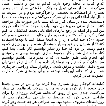
کدام کتاب یا مجله وجود دارد. کم‌کم به من و دانشم اعتماد
می‌کردند. بعد از مدتی تبدیل به بانک اطلاعاتی سیار شده بودم.
بسیاری از اصطلاحات تخصصی را فراگرفته بودم و در اینترنت به
دنبال نیاز اطلاعاتی بچه‌های شرکت می‌گشتم و مجموعه مقالات را
دسته‌بندی شده برایشان کنار می‌گذاشتم تا در صورت نیاز مراجعه
کنند. بعد از مدتی مدیرعامل جهت بازدید مجدد به کتابخانه کوچک
من آمد و از اینکه در رفع نیازهای اطلاعاتی بچه‌ها کمکشان می‌کنم
تشکر کرد و گفت:” من تصمیم دارم کتابخانه شخصی خودم که
حدود ۱۵۰۰ جلد کتاب دارد را به اینجا منتقل کنم تا بچه‌ها استفاده
کنند!” از شنیدن این خبر بسیار خوشحال شدم و اولین چیزی که به
ذهنم رسید این بود که خدا رو شکر توانستم کار دایمی پیدا کنم.
کتاب‌ها منتقل شد و کار مجموعه‌سازی، فهرستنویسی و رده‌بندی
آنها انجام شد. طبق جلسه‌ای که با مدیرعامل داشتم توانستم
مجابشان کنم که نیاز به نرم‌افزار دارم و با اکسل دیگر نمی‌توان
سرچ دقیقی داشت و موفق شدم. نرم‌افزار سبک و راحتی خریداری
شد. برای کتابخانه آیین‌نامه نوشتم و برای بچه‌های شرکت کارت
عضویت صادر کردم.
کتابخانه کوچکم رونق بسیاری پیدا کرده بود و من در میان بچه‌ها
جای خودم را باز کرده بودم. به من در شرکت دایره‌المعارف سیار
می‌گفتند. چندی پس از رونق کتابخانه، شرکت پروژه‌ای را برای
طراحی قبول کرد که مربوط به طراحی ساختمان یکی از
روزنامه‌های معروف مشهد بود. تیم طراحی هر چه جست‌وجو کرده