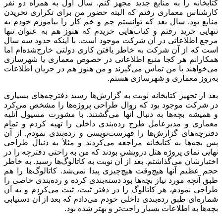
کتابخانه را به منابع جدید مجهز کنم. سال اول به همراه دو نفر
کارشناس معماری رفتم که البته حضور من برای تکراری نخریدن
منابع بود. سال بعد که توانستم چم و خم کار را بیاموزم خودم به
تنهایی خرید رفتم و کتاب‌هایی خریدم که هنوز هم به عنوان تنها
مرجع اطلاعاتی در آن شرکت موجود است. با اینکه حدود سه سال
است که از آن شرکت به خاطر یافتن کاری دولتی خارج‌شده‌ام اما
همکارانم هر کجا منبع اطلاعاتی در خصوص معماری یا شهرسازی
می‌خواهند با من تماس می‌گیرند و من هنوز هم در جریان اطلاعات
به‌روز معماری و شهرسازی هستم.
بعد از تجهیز کتابخانه نوبت به گزارش‌ها رسید دفترچه‌های بسیاری
در شرکت موجود بود که روال طراحی پروژه‌ها را مشخص می‌کرد
و همیشه بچه‌ها به دنبال آنها می‌گشتند. با مشورت مسیول آتلیه
معماری و مدیرعامل طرح رده‌بندی داخلی را تهیه کردم و تمام
دفترچه‌های گزارش‌ها را فهرست‌نویسی و رده‌بندی نمودم. از آن
پس بچه‌ها به کتابخانه مراجعه می‌کردند و مثلاً به دنبال طراحی
نهایی نمای پروژه هتل درویشی بودند که من به راحتی دفترچه را در
اختیارشان می‌گذاشتم. بعد از آن نوبت به کاتالوگ‌ها رسید. به خاطر
حجم عظیم آنها هیچ‌وقت هیچ‌چیزی پیدا نمی‌شد. کاتالوگ‌ها را هم
طبق آنچه مورد نیاز بچه‌ها بود دسته‌بندی کرده و رده‌بندی خاصی را
طراحی نمودم، هر کاتالوگ را در دفتر ثبت، ثبت می‌کردم و به آن
شماره‌ای طبق رده‌بندی داخلی خودم می‌دادم که بعد از آن دستیابی
بچه‌ها به اطلاعات بسیار راحت‌تر و بهتر شده بود.