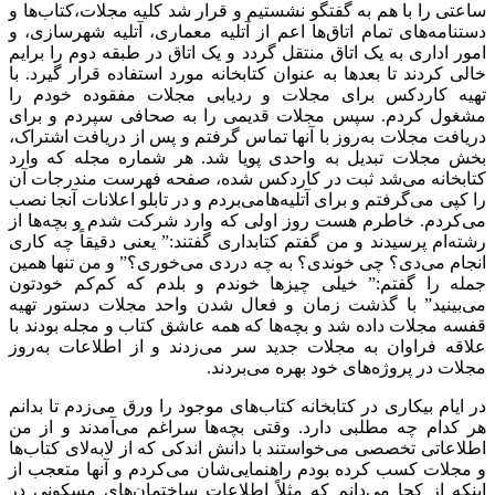
ساعتی را با هم به گفتگو نشستیم و قرار شد کلیه مجلات،کتاب‌ها و
دستنامه‌های تمام اتاق‌ها اعم از آتلیه معماری، آتلیه شهرسازی، و
امور اداری به یک اتاق منتقل گردد و یک اتاق در طبقه دوم را برایم
خالی کردند تا بعدها به عنوان کتابخانه مورد استفاده قرار گیرد. با
تهیه کاردکس برای مجلات و ردیابی مجلات مفقوده خودم را
مشغول کردم. سپس مجلات قدیمی را به صحافی سپردم و برای
دریافت مجلات به‌روز با آنها تماس گرفتم و پس از دریافت اشتراک،
بخش مجلات تبدیل به واحدی پویا شد. هر شماره مجله که وارد
کتابخانه می‌شد ثبت در کاردکس شده، صفحه فهرست مندرجات آن
را کپی می‌گرفتم و برای آتلیه‌هامی‌بردم و در تابلو اعلانات آنجا نصب
می‌کردم. خاطرم هست روز اولی که وارد شرکت شدم و بچه‌ها از
رشته‌ام پرسیدند و من گفتم کتابداری گفتند:” یعنی دقیقاً چه کاری
انجام می‌دی؟ چی خوندی؟ به چه دردی می‌خوری؟” و من تنها همین
جمله را گفتم:” خیلی چیزها خوندم و بلدم که کم‌کم خودتون
می‌بینید” با گذشت زمان و فعال شدن واحد مجلات دستور تهیه
قفسه مجلات داده شد و بچه‌ها که همه عاشق کتاب و مجله بودند با
علاقه فراوان به مجلات جدید سر می‌زدند و از اطلاعات به‌روز
مجلات در پروژه‌های خود بهره می‌بردند.
در ایام بیکاری در کتابخانه کتاب‌های موجود را ورق می‌زدم تا بدانم
هر کدام چه مطلبی دارد. وقتی بچه‌ها سراغم می‌آمدند و از من
اطلاعاتی تخصصی می‌خواستند با دانش اندکی که از لابه‌لای کتاب‌ها
و مجلات کسب کرده بودم راهنمایی‌شان می‌کردم و آنها متعجب از
اینکه از کجا می‌دانم که مثلاً اطلاعات ساختمان‌های مسکونی در