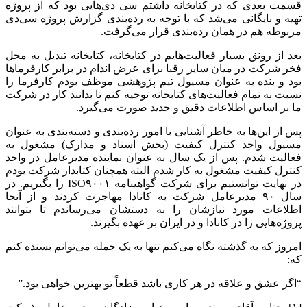
قسمت بعدی که در کتابخانه داشتم سی دی‌هایی بود که از پروژه
تهیه و بایگانی می‌شد که با توجه به رده‌بندی گزارش پروژه سی‌دی
مربوطه هم در همان رده‌بندی قرار می‌گرفت.
بعد از رونق بسیار فعالیت‌هایم در کتابخانه، کتابخانه تبدیل به محل
فخر شرکت در میان سایر رقبا برای عرض اندام در برابر کارفرماها
بود و بنده به عنوان مسیول تیم پژوهشی موظف بودم کارفرما را
نسبت به تمام فعالیت‌های کتابخانه توجیه کنم تا بدانند کار در شرکت
ما بر اساس اطلاعات دقیق و جدید صورت می‌گیرد.
پس از این‌ها به خاطر آشنایی با امور رده‌بندی و دسته‌بندی به عنوان
مسیول واحد کنترل کیفیت (بخش اسناد و مدارک) مشغول به
فعالیت شدم. پس از یک سال به عنوان نماینده مدیرعامل در واحد
کنترل کیفیت مشغول به کار شدم البته همچنان کتابدار شرکت بودم
در نهایت توانستیم برای شرکت گواهینامه
ISO۹۰۰۱
را بگیریم. در
سال ۹۰ مدیرعامل شرکت به کانادا مهاجرت کردند و از آنجا
اطلاعات مورد نیازشان را به دستشان می‌رساندم تا بتوانند
پروژه‌هایی را در کانادا و در ایران بر عهده بگیرند.
امروز که به گذشته نگاه می‌کنم تنها به یک جمله می‌توانم بسنده کنم
که:
“اگر عشق و علاقه در هر کاری باشد قطعاً تو بهترین خواهی بود.”