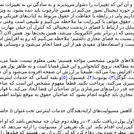
آن این که تغییرات را دشوار می‌پذیرند و به سادگی تن به تغییرات نم
ر حوزه دیجیتال تصور می‌کنم در همین چارچوب باید دیده بشود. به وی
. حقوق مولف یا کپی‌رایت ما ملاحظه می‌کنیم و طبیعی است وقتی 
در ارتباط با فضای درندشت دیجیتالی که کنترل آن خیلی مهارت می‌ط
 که در برابر نشر الکترونیک می‌شد، همین بحث‌ها بود. همین الان اگر
 نسبت به فضای مجازی داشتیم؛ ملاحظه می‌کنیم که رو به افزایش است
ست و استفاده‌های مفیدی هم از این فضا انجام می‌شود و دوستانی ه
ءهای قانونی مشخصی مواجه هستیم؛ یعنی معلوم نیست. شما می‌بینید د
انه مطالعه، ترویج کتابخوانی و این قبیل قضایا است و به ظاهر پول ه
افزایش پیدا می‌کند، طبیعتاً بر ارزش آن صفحه افزوده می‌شود و آن صف
ست. گوگل
[۳]
، یوتیوب
[۴]
، فیسبوک
[۵]
و بقیه کسانی که خدمات اینترنتی 
پری می‌کنند، پرداخت نکنند. قطعاً مفهوم مشخص این است که صاحب آ
 چه قدر درآمدهای سرشاری برای صاحبان آن فضا ایجاد می‌کند. با قو
جازی باید چگونه انجام بشود که صاحبان حقوق به موقع بتوانند اطمین
پی‌رایت اقدام بکند. این یک تعریفی از مسیولیت را ارایه می‌دهد 
تش مطرح شده بود، دفاع کرد که این کاربران من هستند که فیلم‌ها را 