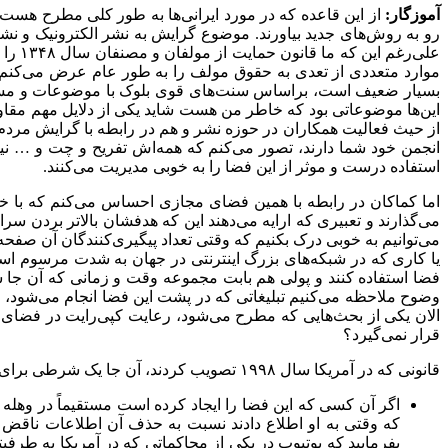
آموزگار:
از این قاعده که در مورد ایرانی‌ها به طور کلی مطرح هست و 
رو به روش‌های جدید بیاورند. موضوع گرایش به نشر الکترونیک و نش
موارد متعددی از تعدی به حقوق مولف را به طور عام عرض می‌کنم
بسیار ضعیف است، براساس سنت‌های قوی بلوک با موضوعات و مسایل 
این‌ها موضوعاتی بود که خاطر من هست شاید یکی از دلایل مهم مقاومتی
از حیث فعالیت همکاران در حوزه نشر و هم در رابطه با گرایش مردم
انجمن خود شما دارند، تصور می‌کنم که همه‌اش تفریح و چت و … نی
استفاده درست و موثر از این فضا را به خوبی مدیریت می‌کنند.
اما کماکان در رابطه با همین فضای مجازی احساس می‌کنم که با خلا
می‌گذارند و تعبیری که ارایه می‌دهند این که هدفشان بالاتر بردن سر
می‌توانیم به خوبی درک بکنیم که وقتی تعداد پیگیری‌کنندگان آن صفحه 
یا کاری که در شبکه‌های بزرگ اینترنتی در جهان به شدت مرسوم ا
فضا استفاده کنند و پولی هم بابت مجموعه وقت و زمانی که آن جا س
وضوح ملاحظه می‌کنیم تبلیغاتی که در پشت این فضا انجام می‌شود،
الان یکی از بحث‌هایی که مطرح می‌شود، رعایت کپی‌رایت در فضای م
قرار نمی‌گیرد؟
قانونی که در آمریکا سال ۱۹۹۸ تصویب کردند، آن جا یک شرطی برای کاهش مسیولیت‌های ارایه‌دهندگان خدمات اینترنتی تحت‌عنوان (( حاشیه امن)) ایجاد کردند که سه تا شرط را مطرح کردند:
که وقتی به او اطلاع دادند نسبت به حذف آن اطلاعات ناقض ک
بفرمایید که یوتیوب در یکی از محاکماتی که در آمریکا به طرفی