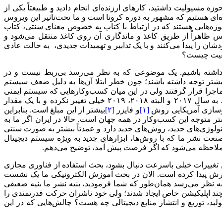
مسیولیت داشتید، کارهای ارزنده‌ای انجام دادید و طبیعتاً یکی از
‌ای هستیم که مشهور به دوره کرونا است و ما تحت‌تأثیر این ویروس
وزه‌هایی هستند که در ارتباط با کتاب به خصوص معنای سنتی، کتاب
روس ظاهراً از طریق کاغذ و ماندگاری آن روی کاغذ منتقل می‌شود و
ن را پیدا می‌کنند و با یک تدابیر و تهمیدات جدیدی، به حالت عادی
ضعیت چیست؟
 داشته باشیم. یک موضوعی که به نظر می‌رسد بی‌ربط نیست و در
یشتر توجه داشته باشند؛ چون خطر ابتلا آن‌ها به دلیل ضعف سیستم
 ماجرا قرار گرفتند ولی در این میان کسب‌وکارهایی که سیستم ایمنی
ضعیف‌تری داشتند، متاسفانه بیشتر در معرض آسیب و خطر قرار گرفتند. همین جا من یک رقمی بدهم که مثلاً آمار مقایسه‌ای که مربوط به سال ۲۰۱۷ و البته ۲۰۱۸، ۲۰۱۹ خیلی تغییر نکرده و با یک مقدار
روسازی آمریکایی روش
[۱]
و فایزر
[۲]
بیشتر از این مبلغ است. بنابراین
ر متوجه این کسب‌وکار در همه جهان است. حالا در ایران اگر ما به
لوژی‌های جدید، روش‌های جدید دارد و عمدتاً بیشتر به صورت سنتی
 صنعت نشر ما که با روش‌ها، ابزارهای جدید به ویژه سیستم دیجیتال
جرا ملاحظه می‌شود که اگر فرصت پیش آمد، توضیح می‌دهم.
ن تغییرات خیلی باسرعت دنبال بشود، بحث استفاده از فناوری مجازی
ش پیدا کرده است. الان در بحث آموزش الکترونیکی ما یک نشست
ه نظر می‌رسد همان‌طور که شما فرمودید، بنیه نشر ما بنیه ضعیفی
د اپلیکیشن خاص ایجاد شدند؛ ولی خود ناشران حرکت قدرتمندی را
ید، توزیع و انتشار منابع دیجیتالی چه هست؟ چالش‌هایی که در این