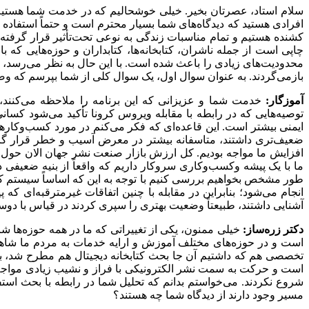
سلام استاد، عصرتان بخیر. خیلی خوشحالیم که در خدمت شما هستیم؛ ش
افرادی هستید که دیدگاه‌های شما بسیار محترم است و حتماً استفاده
کشنده هستیم و تمام مناسبات زندگی به نوعی تحت‌تأثیر قرار گرفته
چاپی است از جمله ناشران، کتابخانه‌ها، کتابداران و حوزه‌هایی که
محدودیت‌های زیادی را باعث شده است. با این حال به نظر می‌رسد، نا
بازمی‌گردند. به عنوان سوال اول، یک سوال کلی از شما بپرسم که 
آموزگار:
خدمت شما و عزیزانی که این برنامه را ملاحظه می‌کنند،
توصیه‌هایی که در رابطه با مقابله ویروس کرونا تأکید می‌شود کسا
ایمنی بیشتر است. این قاعده‌ای که فکر می‌کنم در مورد کسب‌وکارها 
افزایش ما مواجه بودیم. کل ارزش بازار صنعت نشر جهان الان حول
ما با یک پیشه وکسب‌وکاری سروکار داریم که واقعاً از بنیه ضعیفی 
طور مشخص بخواهیم بررسی کنیم با توجه به این که اساساً سیستم کس
انجام می‌شود؛ بنابراین در مقابله با چنین اتفاقات غیرمترقبه‌ای ک
آشنایی داشتند، طبیعتاً وضعیت بهتری را سپری کردند در قیاس با دوست
دکتر زره‌ساز:
خیلی ممنون، یکی از تغییراتی که ما در همه حوزه‌ها ش
است و در حوزه‌های مختلف آموزش و ارایه خدمات به مردم ما شا
تخصصی هم که داشتیم آن جا بحث کتابخانه دیجیتال هم مطرح شد، بحث
است و حرکت به سمت نشر الکترونیکی با فراز و نشیب زیادی مواجه
شروع نکردند. می‌خواستم بدانم که تحلیل شما در رابطه با بحث استف
مسیر وجود دارند از دیدگاه شما چه هستند؟