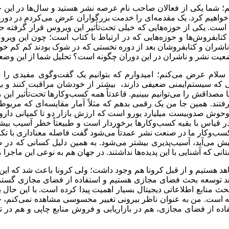
ما یکی از فعالان صاحب نام عرصه نشر هستید و سال‌ها در این حوزه 
 خواهیم کرد. یک مقدمه‌ای را خدمت بزرگواران عرض می‌کردم در دوره
 است. یکی از حوزه‌هایی که خیلی تحت‌تأثیر این ویروس قرار گرفته ح
 با کتابفروش‌ها و حوزه‌هایی که در ارتباط با کتاب است؛ چون این وی
شران و کتابفروشان بعد از دوره نخستی که در شوک بودند کم کم خودشا
وضعیت نشر و ناشران در این دوران چگونه است؟ تحلیل شما از این و
 سلام عرض می‌کنم؛ امیدوارم که بتوانیم یک گفت‌وگوی مفیدی را
نی که سیستم‌ایمنی ضعیفی دارند، بیشتر از خودشان مراقبت کنند و ب
مصداقش را می‌توانیم ببینیم. قاعدتاً همه کسب‌وکارها تحت‌تأثیر این
‌وحوش صدوبیست میلیارد یورو است که ارزش بازار دو تا کمپانی دا
در قیاس با بقیه کسب‌وکارها برخوردار است و طبیعتاً خطر آسیب بیشت
ب‌وکار ما در صنعت نشر عمدتاً می‌شود گفت فاصله معناداری با تکنو
ه پیش می‌آید، آسیب‌پذیری بیشتر می‌شود. به همین دلیل کسانی که در
انی که آشنایی با این پدیده‌ها نداشتند. در جهان هم به نوعی این ما
اهد هستیم و از قبل کرونا هم وجود داشت؛ ولی کرونا باعث شد که ای
هد توسعه بحث فضای مجازی هستیم و استفاده از فضای مجازی گستر
 منابع اطلاعاتی دیجیتال بسیار اهمیت پیدا کرده است. با این حال ب
 است. من به عنوان ناظر بیرونی تغییر محسوسی مشاهده نمی‌کنم، چن
اده از فضای مجازی، هم در بازاریابی و فروش منابع چاپی و هم در تول