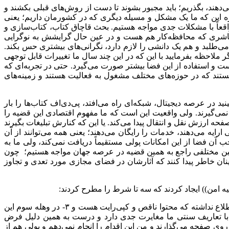
ی‌دهند، بگذریم؛ باید مجبور بشوند تا دست از روش‌های قبلی بکشند و
ژه این که ما یک مشکل و مسیله دیگری که در کشورمان داریم؛ یعنی
علی‌رغم این که ما قانون حمایت از مولفان و مصنفان سال ۱۳۴۸ را داریم ولی در رابطه با حفاظت از حقوق مربوط به کتاب‌های فیزیکی واقعاً با مشکلات جدی مواجه هستیم. بحث قاچاق کتاب، کتا‌ب‎‌سازی و
ناشری که محافظه‌کار هم هست و در عین حال گرایشش به نوگرایی
لبد و هم یک دانشی را لازم دارد، نگرانی‌های بیشتری حس بکند.
 ملاحظه بفرمایید با این که در این چند سال ما تغییرات قابل توجهی
 و استفاده از این فضا بیشتر صورت می‌گیرد. حتی در تجربه‌ای که
ستند که در حوزه‌های مختلف مشغول به فعالیت هستند و زمینه‌های
ر عرصه دیجیتال، شبکه‌ای راه می‌افتد، پی‌دی‌اف کتاب‌ها را بار
م نمی‌گیرند. ولی واقعیت این است که ما مفهوم اقتصادی این قضیه را
حه ارزش نقل و انتقال پیدا می‌کند. یا این که کنارش تبلیغات بگیرند
ارایه می‌دهند، خدمات را رایگان می‌دهند؛ یعنی همه می‌توانند از آن
ن فضا از این امکانات پولی مستقیماً دریافت نمی‌کند، ولی ما به
انین مختلفی راجع به همین قضیه در عرصه جهان مواجه هستیم؛ چون
ان خاطر پیدا کنند که آثارشان در فضای مجازی مورد تعدی و تجاوز
اگر آن کسی که این فضا را ایجاد کرده است مستقیماً در وهله اول پول دریافت نکند، ۲- در وهله دوم چنان چه مشخص باشد که او اطلاع نداشته که محتوا ناقص و کپی‌رایت هست و ۳- در وهله سوم این
که با تعاریف سنتی ما مغایرت جدی دارد و درست به همین دلیل فرض
روی صفحه می‌گذارند و من این اقدام را انجام نمی‌دهم و پولی هم از