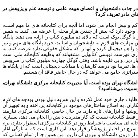
‌اند در جذب دانشجویان و اعضای هییت علمی و توسعه علم و پژوهش در
های مادر تعریف کرد؟
م و بیش انجام می شود، اما آنچه برای کتابخانه های ما مهم است،
 وجود دارد که بیش از چندین هزار مجله را عرضه می کنند. به همین
یا گوگل بوک است که بالای ده میلیون کتاب را ارایه می دهند. پایگاه
ش مهارت های لازم به دانشجویان و اساتید، خرید پایگاه های مهم و نیز
د را هم دیجیتال کرده و آنها را که مشکل حقوقی ندارد عرضه کنند. به
کراری فهرست نویسی کتابهایی مشغولند که وظیفه کتابخانه ملی است
ار دیر، و بی فایده باشد. وقتی گوگل چهارده میلیون کتاب را سرویس
، تقریبا نود درصد کارشان با مقالات دیجیتالی است که از پایگاه ها
یک استراتژی جامع می خواهد که در حال حاضر فاقد آن هستیم.
نشگاه تهران بوده است. آیا مدیریت کتابخانه مرکزی دانشگاه تهران،
ه رسمیت می‌شناسید؟
ظایف جاری خود عمل نکرده و این هم به دلیل نبودن بودجه های لازم
ان، به اصلاح ساختارهای موجود در کتابخانه پرداخته و به تجهیز آن
ها و ابزارهای تازه دارد. در حال حاضر، کتابخانه مرکزی نیازمند
ر فقط کتابخانه نیست که کار مدیریت دانش را انجام می دهد، بسیاری
بخانه ای متناسب با شرایط روز در کتابخانه مرکزی استقرار ندارد، نرم
ا سرچ در اختیار پژوهشگر قرار دهد. این کاری است که به تازگی آغاز
از درون دانشگاه و بیرون آن داریم. من همین جا از تمام کسانی که