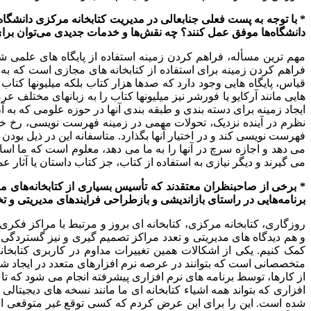
* با توجه به پست فعلی جنابعالی در مدیریت کتابخانه مرکزی دانشگاه
دانشگاه‌ها موفق عمل کنند؟ چه نقش‌ها و خدمات جدیدی می‌توان برای
مهم ترین مسأله، فراهم کردن زمینه استفاده از پایگاه های علمی ش
فراهم کردن زمینه برای استفاده از کتابخانه های مجازی است که به 
قیاس، پایگاه هایی وجود دارد که صدها هزار کتاب بلکه میلیونها کتاب 
هایی مانند آرکایو یا فورشر نیز میلیونها کتاب را به زبانهای مختلف ع
ایجاد زمینه برای دسته بندی و طبقه بندی آنها در حوزه علومی که به آ
نظرم در آینده نزدیک، تحولات مهمی در زمینه فهرست نویسی، رخ خوا
فهرست نویسی کند و در اختیار آنها بگذارد. متاسفانه این در ذیل بو
می دهد و اجازه سرچ در آنها را به ما می دهد، معلوم است که ما اساس
می گیرند و دیگر نیازی به استفاده از کتاب، جز کتاب داستان یا آثار ع
* برخی از صاحبنظران معتقدند که تأسیس بسیاری از کتابخانه‌های مرک
برنامه‌هایی در راستای بازاندیشی و بازطراحی فرایندهای مدیریتی و
روزگاری، کتابخانه مرکزی، کتابخانه ای بروز و مرتبط با مراکز فکر
و هم دیدگاه های مدیریتی و تعدد مراکز تصمیم گیری و نیز گستردگی ک
کمک کنیم. یکی از اشکالات همین تغییرات مداوم در کاربری کتابخان
متخصصانی است که بتوانند در عرصه نرم افزارهای متعدد در ایجاد شرا
از کارها، توسط برنامه های نرم افزاری پیشرفته انجام می شود که تا ای
افزاری که بتواند همه اشیاء کتابخانه ای ما مانند نسخه های دیجیتال
شده است. این را برای این عرض کردم که کسی توقع غیر متوقعی از کت