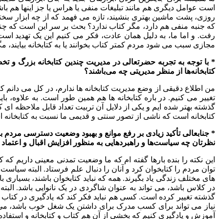
است عوامل دیگری هم مانند تبلیغات منفی یا هراس یا جز اینها هم باشد.
روزی، پشت ماشین بهتری بنشیند، تازه می فهمد که از چه ابزار سخت
که جنبه منفی هم دارد، مگر کتاب ندارد؟ بحث بر سر این است که چنین
رفت. و اما ما، به دلیل همان عادت، فکر می کنیم این یک تهدید 
مجازی سبب می شود مردم کمتر کتاب بخوانند یا به کتابخانه بیایند، مگر
* با توجه به تجربه حضرتعالی در مدیریت چندین کتابخانه بزرگ و تخ
کتابخانه‌ها از منظر مدیریتی چه می‌باشند؟
من اطلاع دقیقی از وضع مدیریت کتابخانه ها ندارم، در کل می دانم که 
تغییر می کنیم. در باره کتابخانه ها هم همین طور است. به علاوه، با
گذشته بهتر شده ایم و یکی از دلایل آن تربیت تعداد قابل ملاحظه ای
کتابخانه است که ناشی از تصور سنتی و قدیمی ما نسبت به کتابخانه است.
* جنابعالی تأکید زیادی بر رفع موانع و بهبود وضعیت دسترسی مردم به من
نظرتان چه سیاست‌ها و راهبردهایی به منظور افزایش اقبال و اعتماد مر
این نکته را بنده بارها گفته ام که ما وضعیت تمدنی معینی داریم ک
توان مردم را کتابخوان کرد و آنان را دنبال علم فرستاد. البته سیاس
های مختلف زندگی یاد بگیرند. همه که نباید کتابخوان باشند، بسیاری ب
در کلاس باشد، می تواند به عنوان شاگردی در یک نانوایی باشد. البته
گذشته تغییر کرده است. کسی هم نباید فکر کند که یادگیری در کتاب خو
نیاز می تواند برای کسب مدرک برای داشتن یک شغل خوب باشد، می تو
آموزش و یادگیری کنیم که بخشی از آن هم کتاب و کتابخانه و استفا