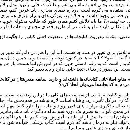
 دیده اید، وقتی آدم به ماشینی انس پیدا کرده، حتی از تهیه مدل بالاتر
ی استفاده می کرده است. درباره فضای مجازی، باید عرض کنم، فضای 
 فضایی وجود نداشت و حالا دارد، ویژگی های بسیار بهتری هم برای انت
است. چه تهدیدی؟ ما باید تلاش کنیم همان طور که طالب محتوای خوب
 اشکالی دارد؟ ما باید کتاب را از طریق فضای مجازی به خانه آنها ببری
صصی، مقوله مدیریت کتابخانه‌ها در وضعیت فعلی کشور را چگونه ارزیاب
تلاش برای تغییر در همه جا هست، اما این را هم می دانم که تغییر برای 
ید گفت، اصولا کتابخانه ها در کانون توجه ما نیستند و به همین دلیل
 کتابدار است که به رغم کاستی هایی که در آموزش آنها هست، باز هم ب
 این تصور در دنیای جدید جایی ندارد و باید تغییر کند.
ابع اطلاعاتی کتابخانه‌ها داشته‌اید و دارید. سابقه مدیریتتان در کتاب
دم به کتابخانه‌ها می‌توان اتخاذ کرد؟
ه کتاب و کتابخانه، تابعی از سیاست های کلی ما در این وضعیت است. ب
ت گذاری در کل تأثیر دارد، و شاید اساسا لازم نباشد در همه بخش های ج
اید دنبال یادگیری مهارت های فنی بروند و جامعه را اداره کنند. مهم ا
 در همین نانوایی به نظرم یک دوره سه ساله یادگیری باید باشد. بنابر
اندن است. ما بیش از این باید به آموزش توجه کنیم. باز هم تأکید می
اند نیاز به درمان باشد که لازم است کتاب پزشکی خوانده شود یا هر 
ده از فضای مجازی علمی و سالم است.