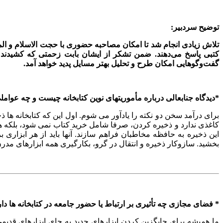
توضیح سردبیر:
تلاش زیادی انجام شد تا امکان مصاحبه حضوری با حجت الاسلام و الم
کتبی پاسخ می‌دهند. ضمن تشکر از ایشان بابت زحمتی که کشیدند 
گفت‌وگوهایی امکان طرح و تحلیل بهتر مسایل پدید خواهد آمد.
*دیدگاه جنابعالی درباره مأموریتهای نوین کتابخانه چیست و چه عوامل
برای درآمد سخن دو نکته را یادآور می شوم. اول این که کتابخانه ها
کاغذی ندارد و ذخیره کردن، صرفا شامل خرید کتاب نمی شود، بلکه هر 
این ذخیره به حافظه مخاطبان فراهم سازند. آنها باید از هر ابزاری بر
بخشید. سازوکار ذخیره و انتقال در گرو، بکارگیری همه ابزارهای مدرن
* فضای مجازی چه تأثیری بر ارتباط یا حضور جامعه در کتابخانه ها د
ما همیشه برای جایگزین کردن ابزارهای جدید به جای ابزارهای قدیم