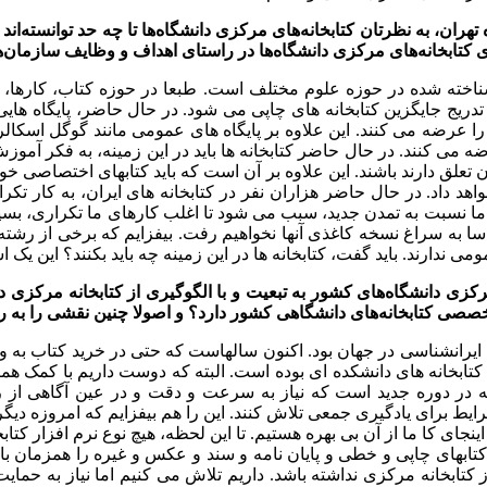
 تهران، به نظرتان کتابخانه‌های مرکزی دانشگاه‌ها تا چه حد توانسته
 کتابخانه‌های مرکزی دانشگاه‌ها در راستای اهداف و وظایف سازمان‌
ناخته شده در حوزه علوم مختلف است. طبعا در حوزه کتاب، کارها، ک
تدریج جایگزین کتابخانه های چاپی می شود. در حال حاضر، پایگاه هایی
را عرضه می کنند. این علاوه بر پایگاه های عمومی مانند گوگل اسکالر 
رضه می کنند. در حال حاضر کتابخانه ها باید در این زمینه، به فکر آموز
ن تعلق دارند باشند. این علاوه بر آن است که باید کتابهای اختصاصی خو
هد داد. در حال حاضر هزاران نفر در کتابخانه های ایران، به کار ت
دن ما نسبت به تمدن جدید، سبب می شود تا اغلب کارهای ما تکراری، بسی
ا به سراغ نسخه کاغذی آنها نخواهیم رفت. بیفزایم که برخی از رشته ها
مومی ندارند. باید گفت، کتابخانه ها در این زمینه چه باید بکنند؟ این 
زی دانشگاه‌های کشور به تبعیت و با الگوگیری از کتابخانه مرکزی دا
 تخصصی کتابخانه‌های دانشگاهی کشور دارد؟ و اصولا چنین نقشی را ب
ی ایرانشناسی در جهان بود. اکنون سالهاست که حتی در خرید کتاب به و
تابخانه های دانشکده ای بوده است. البته که دوست داریم با کمک همکار
ه در دوره جدید است که نیاز به سرعت و دقت و در عین آگاهی از روش
یط برای یادگیری جمعی تلاش کنند. این را هم بیفزایم که امروزه دیگ
نجای کا ما از آن بی بهره هستیم. تا این لحظه، هیچ نوع نرم افزار کتا
ی کتابهای چاپی و خطی و پایان نامه و سند و عکس و غیره را همزمان ب
ابخانه مرکزی نداشته باشد. داریم تلاش می کنیم اما نیاز به حمایت 