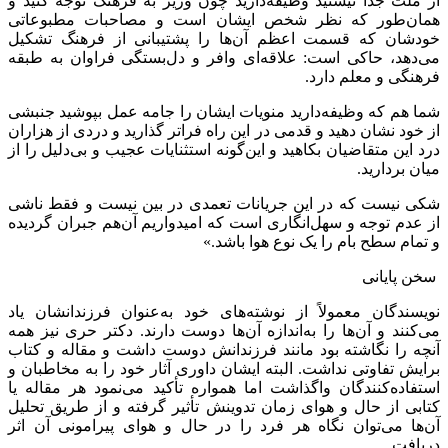
از ملت جدا نیستید وظیفه‌دارید چون وزیر به فرهنگ توجه کنید و
همان‌طور که نظر شخص ایشان است و مصاحبات مطبوعاتی
خودشان که قسمت اعظم آن‌ها را پشتیبانی از فرهنگ تشکیل
می‌دهد، حاکی است: علاقه‌ای وافر و دل‌بستگی فراوان به طبقه
فرهنگی و معلم دارد.
شما هم که وظیفه‌دارید منویات ایشان را جامه عمل بپوشید جنبشی
از خود نشان دهید و قدمی در این راه فراتر گذارید و دردی از هزاران
درد این متقاضیان بکاهید و این‌گونه استثنایات عجیب و بی‌دلیل را از
میان بردارید.
شکی نیست که در این جریانات تعمدی در بین نیست و فقط ناشی
از عدم توجه و سهل‌انگاری است که امیدواریم آن‌هم جبران گردیده
و تمام سطح بام را یک نوع هوا باشد.»
سخن پایانی
نویسندگان معمولاً از نوشته‌های خود به‌عنوان فرزندانشان یاد
می‌کنند و آن‌ها را به‌اندازه آن‌ها دوست دارند. دکتر حری نیز همه
آنچه را نگاشته بود مانند فرزندانش دوست داشت و مقاله و کتاب
برایش تفاوتی نداشت. البته ایشان داوری آثار خود را به مخاطبان و
استفاده‌کنندگان واگذاشت اما همواره تأکید می‌نمود هر مقاله یا
کتابی از حال و هوای زمان تدوینش تأثیر گرفته و از طریق تحلیل
آن‌ها می‌توان نگاه هر فرد را در حال و هوای پیرامونی‌ آن اثر
دریافت.