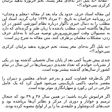
*مقاله «به بلبل اگر به‌جای مغز پسته، تخم خربوزه بدهید برایتان
کرکری نمی‌خواند؟!»
این مقاله استاد حری، حدود یک ماه بعد از مقاله «معلم و وجدان»
در روزنامه خراسان به تاریخ ۲۰ مرداد ۱۳۳۹ چاپ گردید. استاد این
مطلب را به دنبال خبری ناگوار درباره نظام آموزشی کشور در آن
سال‌ها نگاشته است. مطلب یادشده با زبان طنز و گزنده‌ای که دارد
به مسیولان وقت آموزش‌وپرورش توصیه می‌کند تا به‌جای حرف
زدن، مشکلات معلمان برطرف کنند. متن مقاله به شرح زیر است:
«به بلبل اگر به‌جای مغز پسته، تخم خربوزه بدهید برایتان کرکری
نمی‌خواند؟!»
چندی پیش تقریباً کمی بعد از پایان سال تحصیلی گذشته بود در یکی
از نشریات خواندم که تعداد تجدیدی دبیرستان‌ها در این سال در تمام
کشور از سال‌های گذشته بیشتر بوده است.
اگر یک‌طرفه قضاوت کنیم و به‌زعم عده‌ای معلمین و دبیران را
مقصر بدانیم، باکمی باریک‌بینی می‌شود قبول کرد که یک عامل
خارجی در این رکورد و سهل‌انگاری موثر بوده است.
اگر فراموش نکرده باشید؛ در همین سال ۳۸ و ۳۹ بود که جنجال
ترمیم و خوابار و دوری از مرکز و نظایر آن‌ها برپاشده بود و
جیب‌های کت‌وشلوار و جلیقه‌ی ما را پر از لوایح مصوبه کرده بودند.