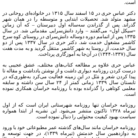
است
.
دکتر عباس حری در ۱۵ اسفند سال ۱۳۱۵ در خانواده‌ای روحانی در
مشهد متولد شد. تحصیلات ابتدایی و متوسطه را در همان شهر
گذراند. پس از گذراندن سه‌ساله اول دبیرستان – که آن زمانن
«سیکل اول» می‌گفتند – وارد دانش‌سرایی مقدماتی شد. در سال
۱۳۳۵ پس از اتمامم دوره دوساله دانش‌سرای در روستای کوه سرخ
کاشمر مشغول خدمت شد. دکتر حری در سال ۱۳۳۷ پس از دو
سال خدمت، از روستا به شهر کاشمر منتقل گردید و به مدت هفت
سال (۱۳۳۷-۱۳۴۴) در آن‌جا به آموزگاری پرداخت.
عباس حری علاوه بر مطالعه کتاب‌های مختلف، عشق عجیبی به
درست کردن روزنامه دیواری داشت و از نوشتن یادداشت و مقاله تا
پیدا کردن شعر و مَثَل در این زمینه فعالیت می‌کرد به‌طوری‌که در
تابستان سال ۱۳۳۹ زمانی کمتر از ۲۴ سال سن داشته و سابقه
معلمی کوتاهی را گذرانده بوده با روزنامه خراسان همکاری نموده
است.
روزنامه خراسان تنها روزنامه شهرستانی ایران است که از اول
تیرماه ۱۳۲۸ تاکنون منتشر می‌شود. این نشریه از ابتدا همواره
سیاست بهبود کیفیت محتوایی را دنبال نموده است.
روزنامه خراسان مانند سال‌های گذشته عمر مطبوعاتی خود با ورود
به دوازدهمین سال خدمتش (تیرماه ۱۳۳۹)، در جهت توسعه و