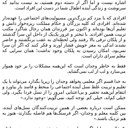
اشاره نیست و اما اگر از دسته دوم هستید، بد نیست بدانید که
سرنوشت و زندگی آینده اطفال شما در دست این افراد است.
افرادی که با مزد کم بزرگ‌ترین مسیولیت‌های اجتماعی را عهده‌دار
شده‌اند. افرادی که کلیه بزرگان و حکام مملکت ریزه‌خوار دانش و
تعلیم آن‌ها بوده‌اند و اکنون نیز فرزندان همان رجال شاگرد مکتب
تربیت همین افرادند. با تبختر و غرور یک‌یک از داخل این سرا گذشتند
و از پلکان ترقی بالا رفتند ولی لحظه‌ای به عقب برنگشتند و حاضر
نشدند اندکی به مغز خویش فشار آورند و فکر کنند که اگر آن سرا
نمی‌بود، امکان رسیدن به پلکان وجود نداشت؛ همان سرایی که
معلم سرای داران است.
فقط به خاطر وجدان است که این‌همه مشکلات را بر خود هموار
می‌سازد و لب از لب نمی‌گشاید.
به خدا قسم اگر معلمی بخواهد وجدان را زیرپا بگذارد می‌تواند با یک
تعلیم و تربیت غلط نسل آینده اجتماعی را منحط و فاسد بار بیاورد و
انتقام این‌همه تحقیر و بی‌اعتنایی امروز را از نسل فردا بگیرد. ولی
خیلی کم‌اند، خیلی کم. توجه کنید، نمی‌گویم: «وجود ندارد.»
ممکن است درباره بعضی از همین تربیت‌کنندگان نسل‌های آینده،
بین کلمه معلم و وجدان- اگر فرسنگ‌ها هم فاصله بگذارند- هنوز به
هم نزدیک باشند.»