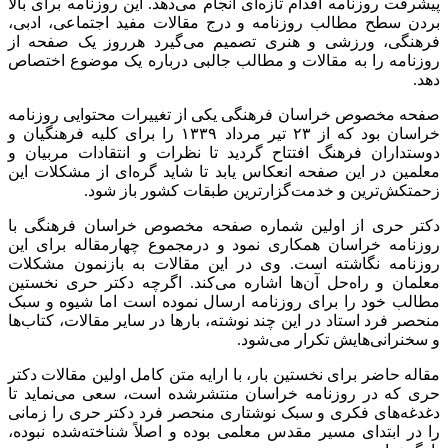
پیشرفت روزنامه اقدام تازه‌ای انجام می‌دهد. این روزنامه برای بالا
بردن سطح مطالب روزنامه و درج مقالات مفید اجتماعی، ادبی،
فرهنگی، ورزشی و هنری تصمیم می‌گیرد هرروز یک صفحه از
روزنامه را به مقالات و مطالب جالبی درباره یک موضوع اختصاص
دهد.
صفحه مخصوص خراسان فرهنگی یکی از تغییرات محتوایی روزنامه
خراسان بود که از ۲۳ تیر مرداد ۱۳۳۹ را برای کلیه فرهنگیان و
دوستداران فرهنگ افتتاح گردید تا نظرات و انتقادات مربیان و
معلمین در این صفحه انعکاس یابد تا شاید گره‌ای از مشکلات این
زحمتکش‌ترین و خدمت‌گزارترین طبقات کشور باز شود
.
دکتر حری از اولین شماره صفحه مخصوص خراسان فرهنگی با
روزنامه خراسان همکاری نمود و درمجموع چهارمقاله برای این
روزنامه نگاشته است. وی در این مقالات به بازنمون مشکلات
معلمان و راه‌حل آن‌ها اشاره می‌کند. اگرچه دکتر حری نخستین
مطالب خود را برای روزنامه ارسال نموده است اما شیوه و سبک
منحصر فرد استاد در این چند نوشته، بارها در سایر مقالات، کتاب‌ها
و سخنرانی‌هایش تکرار می‌شود
.
مقاله حاضر برای نخستین بار، با ارایه متن کامل اولین مقالات دکتر
حری که در روزنامه خراسان منتشرشده است، سعی می‌نماید تا
دغدغه‌های فکری و سبک نوشتاری منحصر فرد دکتر حری را زمانی
را در ابتدای مسیر مقدس معلمی بوده و اصلاً شناخته‌شده نبوده،