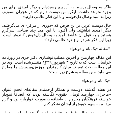
«اگر به وصال برسم، به آرزویم رسیده‌ام و دیگر امیدی برای من
وجود نخواهد داشت. لیکن من دوست دارم که در هجران بسوزم،
زیرا به امید وصال دل‌خوشم و با این فکر عالمی دارم.»
حال دوست عزیز؛ بر این فرض که «دوری از مرکز» ی می‌گرفتید،
دیگر امیدی نداشتند. ولی اکنون با این امید چند صباحی سرگرم
هستید و به قول آن عاشق امید به وصال دل‌خوش کننده‌تر است.
زیرا این فکر هم در نوع خود عالمی دارد!»
*مقاله «یک بام و دو هوا»
این مقاله چهارمین و آخرین مطلب نوشتاری دکتر حری در روزنامه
خراسان است که به تاریخ ۳ شهریور ۱۳۳۹ منتشرشده است. وی در
این مقاله، بحث تبعیض میان کارمندان آموزش‌وپرورش را مطرح
می‌نماید. متن مقاله به شرح زیر است:
«یک بام و دو هوا»
در هفته گذشته دوست و همکار ارجمندم مقاله‌ای تحت عنوان
«ماجرای چهارصد تومان حقوق» نگاشته بودند که انصافاً نمودار
خواسته فرهنگیان محروم از «اضافه به‌صورت خواربار» بود و لازم
میدانم به سهم خویش از ایشان تشکر کنم.
زیرا نویسنده مطالب فوق، در حقیقت باید سنگ حق لیسانس و سایر