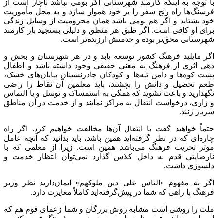
با توجه به اینکه کارمند شهرستانی اگر بومی نباشد ناچار است از
فرسنگ‌ها راه رنج سفر را بر خود هموار سازد و به محل مأموریت
خود بشتابد و اگر هم بومی باشد همان محرومیت از وسایل زندگی
برای او کافی است. اگر طبق هر منطق و دلیلی بسنجید باز کارمند
شهرستانی محق‌تر بوده و خدمتش ارزنده‌تر است.
اگر مایلید فرهنگ کشور توسعه یابد و در هر شهرستان و بخش و
دهی اثری از فرهنگ به معنی حقیقی وجود داشته باشد و اطفال
پشت کوه‌ها و دامن تپه‌ها و کودکان چادرنشینان بیابان‌های خشک،
طعم تحصیل و دانش را بچشند، باید معلمین آن نقاط را راضی
نگهدارید و باعث نشوید که همگی به استمساک و توسل و یا التماس
و زاری، درخواست انتقال به مراکز نمایند و از خدمت در آن مناطق
سرباز زنند.
حتماً خواهید گفت با انتقال آن‌ها مخالفت خواهیم کرد. اگر راه
چاره‌ای که در نظر گرفته‌اید همین باشد، باید بدانید که آنچه عامل
موثر تخریب فرهنگ می‌باشد همین است. زیرا از معلمی که با
نارضایتی قدم به داخل کلاس گذارد نمی‌توان انتظار خدمت و
دلسوزی داشت.
اگر به مفهوم «الناس علی دین ملوکهم» ایمان‌دارید نظر وزیر
فرهنگ با راهی که شما در پیش‌گرفته‌اید کاملاً مغایرت دارد.
ملت را روشی است مشابه روش بزرگان و شما زعمای قوم هم که