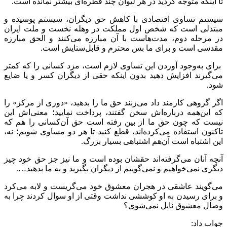
تا اینکه متوجه گردید در هر لیوان چند قطره‌ای بیشتر نمانده است.
سیستم تساوی اقتصادی با کاهش حق دیگران، سیستم پوسیده و
مبتذلی است که شخص اول مملکت در وهله نخست و ملت ایران
در مرحله دوم، مدت‌هاست با آن مبارزه می‌کنند و الحق مبارزه
مقدسی است و برای ما بس محترم و قابل‌ستایش است.
برای به‌وجود آوردن این تساوی لازم است، مزد کسانی را که کمتر
می‌گیرند افزایش دهید بدون اینکه حقی از دیگران کسر و یا ضایع
شود.
اگر گروهی کارمند داد می‌زنند حق ما را بدهید، «دوری از مرکز» را
که این‌همه درباره‌اش سخن گفتند، پرداخت نمایید؛ معنی‌اش این
نیست که چون حق ما از بین رفته است حق آن‌کسانی را هم که
تاکنون استفاده می‌کرده‌اند، قطع کنید تا هر دو مساوی شویم؛ نه،
این اشتباه است آن‌هم اشتباهی بسیار بزرگ.
آنچه آنان می‌گرفته‌اند حقشان بوده است و ما نیز جز حق خود چیز
دیگری نمی‌خواهیم و نمی‌گوییم از دیگران بگیرید و به ما بدهید….
می‌گویند عاشقی در هجران معشوق خود می‌گریست و لابه می‌کرد
و برای رسیدن به او کوششی نداشت وقتی از او سوال کردند چرا به
وصال معشوق نایل نمی‌شوی؟
جواب داد: