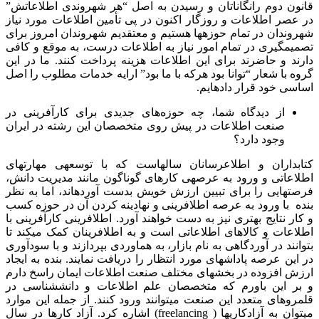
قانون دوم رانگاناتان و رسیدن به اصل “هر شهروندی اطلاعاتش”
در عصر اطلاعات و روزگار اکنون در پی تأمین اطلاعات مورد نیاز
شهروندان در تمام حوزه­ها هستیم و معتقدیم شهروندان امروز برای
تصمیم­گیری در تمام امور نیاز به اطلاعات درست، به موقع و کافی
دارند و حاضرند برای این اطلاعات هزینه پرداخت کنند. ما در این
گروه با شعار “توانا بود هرکه با ما بود” ارایه خدمات مطلوب را اصل
اساسی خود قرار داده­ایم.
از دیدگاه شما، چه حوزه‌های جدیدی برای کارآفرینی در
صنعت اطلاعات در پیش روی متخصصان این رشته در ایران
وجود دارد؟
کتابداران و اطلاع­رسانان سالهاست که با توسعه­ی مهارت­های
اطلاعاتی و ورود به عرصه­ی کارهای گوناگون مانند مدیریت دانش،
فرصت­هایی را برای تبیین ارزش خویش بدست آورده­اند، اما به نظر
بنده با ورود به عرصه اطلافرینی و نهادینه کردن آن در حوزه کسب
و کار نتایج بهتری نیز به دست خواهند آورد. اطلافرینی کارآفرینی با
اطلاعات و کالاهای اطلاعاتی است و به اطلافرینان کمک می­کند تا
بتوانند در آوردگاهی به نام بازار، به هماوردی بپردازند و با سودآوری
در این عرصه پاداش­های مورد انتظار را دریافت نمایند. بنده به ایجاد
ارزش افزوده در بخش­های مختلف صنعت اطلاعات ایمان راسخ دارم
و بر این باورم که متخصصان علم اطلاعات و دانش­شناسی در
قلمروهای متعدد این صنعت می­توانند ورود کنند. از جمله این موارد
می­توان به آزادکاری­ها ( freelancing) اشاره کرد. آزاد کارها در سال