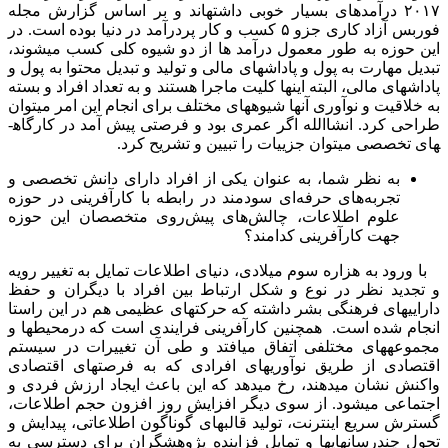
۲۰۱۷ درآمدهای بسیار خوبی داشته­اند و بر اساس گزارش مجله
فوربس آزاد کاری جزو ۵ کسب و کار پردرآمد در دنیا بوده است. در
این حوزه به طور معمول درآمد ها از دو شیوه کلی کسب می­شوند،
تبدیل مهارت به پول و پاداش­های مالی و تولید و تبدیل محتوا به پول و
پاداش­های مالی، البته اینها کلیت ماجرا هستند و به تعداد افراد و بسته
به خلاقیت و نوآوری آنها شیوه­های مختلف برای انجام این امر می­توان
طراحی کرد. انشاالله اگر عمری بود و فرصتی پیش آمد در کارگاه­
های تخصصی می­توان جزییات را تبیین و تشریح کرد.
به نظر شما، به عنوان یکی از افراد دارای دانش تخصصی و
تجربه‌های حرفه‌ای سودمند در رابطه با کارآفرینی در حوزه
علوم اطلاعات، چالش‌های پیش‌روی متخصصان این حوزه
جهت کارآفرینی کدامند؟
با ورود به هزاره سوم میلادی، دنیای اطلاعات تمایل به تغییر رویه
و تجدید نظر در نوع و شکل ارتباط بین افراد با دیگران و حفظ
دارایی‎های فرهنگی بشر داشته که حرکت‎های عظیمی هم در این راستا
انجام شده است. همچنین کارآفرینی فرایندی است که درمحیط­ها و
مجموعه­های مختلفی اتفاق می­افتد و طی آن تغییرات در سیستم
اقتصادی از طریق نوآوری­های افرادی که به فرصت­های اقتصادی
واکنش نشان می­دهند، رخ می­دهد که این باعث ایجاد ارزش فردی و
اجتماعی می­شود. از سوی دیگر افزایش روز افزون حجم اطلاعات،
گسترش سریع اینترنت، تولید قالب‎های گوناگون اطلاعاتی، پیدایش و
تحول چند­رسانه‎ای‎ها و تمایل فزاینده پژوهشگران برای دسترسی به