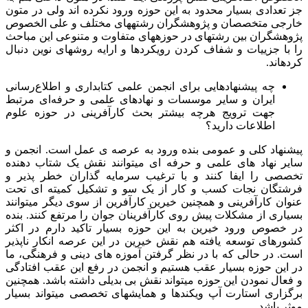
جز تعدادی بسیار محدود به این حوزه ورود نکرده اند ولی در متون
خارجی متخصصان و پژوهشگران رشته­های مختلف و علی الخصوص
پژوهشگران بین رشته­ای در حوزه­های متفاوت و متنوعی این مباحث
را با جزییات و شفاف کردن رویکردها و ارایه روش­های نوین دنبال
کرده­اند.
چه پیشنهادهایی برای انجمن علمی کتابداری و اطلاع‌رسانی
ایران و سایر موسسات و نهادهای علمی و حرفه‌ای مرتبط
جهت ترویج هرچه بیشتر بحث کارآفرینی در حوزه علوم
اطلاعات دارید؟
پیشنهاد کلی و عمومی بنده ورود به عرصه ی عمل است. انجمن و
سایر نهاد های علمی و حرفه ای می­توانند نقش یک شتاب دهنده
تخصصی را ایفا کنند و با ترغیب سرمایه گذاران خطر پذیر و
فرشتگان نجات کسب و کار از یک سو و تشکیل کمیته ای تحت
عنوان کارآفرینی و همچنین خیرین کارآفرین از سوی دیگر می­توانند
بسیاری از مشکلات پیش روی کارآفرینان جوان را مرتفع کنند. بنده
در خصوص ورود خیرین به این حوزه بسیار تاکید دارم در اکثر
کشورهای توسعه یافته هم نقش خیرین در این عرصه انکار ناپذیر
است. در حالی که با در نظر گرفتن آموزه های دینی و فرهنگی، ما
در این حوزه بسیار عقب هستیم و انجمن در رفع این عقب افتادگی
و فعال نمودن این حوزه می­تواند نقش بی بدیلی داشته باشد. همچنین
برگزاری استارت آپ ویکند­ها و همایش­های تخصصی می­تواند بسیار
موثر باشد.