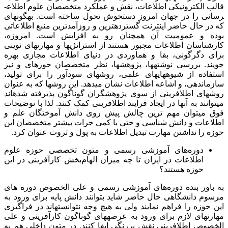
قالب الکترونیکی اطلاعات، نقش و عملکرد متخصصان علوم اطلاع­
رسانی را در جهان امروز دستخوش تحول ساخته است. به‎گونه‎ای
که در حال حاضر اینترنت گسترده‎ترین و روزآمد‎ترین منبع اطلاعاتی
بوده و عمومیت آن همچنان رو به افزایش است. امروزه،
کارشناسان اطلاعات مجبور هستند از استراتژی­ها و مهارت­های نوینی
برای دگرگونی، بقا و هماوردی در دنیای اطلاعات مجازی بهره
جویند. بررسی نوشته­ها، پژوهش­ها، نظر متخصصان حوزه­ای و نیز
استفاده از شیوه­های­های علمی، روش­های سودآور را برای تولید،
سازماندهی، و اشاعه اطلاعات نشان می­دهد. این روش­ها که به عنوان
روش­های اطلافرینی از سوی پژوهشگران گوناگون پذیرفته شده­اند
می­توانند به آنها در ایجاد فرایند اطلافرینی کمک کنند. لذا با توضیحات
فوق میتوان مهم ترین چالش پیش روی دانش آموختگان علم و
اطلاعات و دانش شناسی و حتی با کمی جرات بیشتر متخصصان این
حوزه را نداشتن مهارت تبدیل اطلاعات به پول و ثروت عنوان کرد.
دوره‌های آموزشی رسمی و متون تخصصی حوزه علوم
اطلاعات در ایران تا چه میزان الهام‌بخش کارآفرینی در این
حوزه هستند؟
به باور بنده دوره‌های آموزشی رسمی و علی الخصوص دوره های
مرسوم دانشگاهی حال حاضر شاید بتوانند دانش پایه برای ورود به
این حوزه را فراهم نمایند ولی به هیچ وجه نتوانسته­اند در فراگیری
مهارتهای لازم برای ورود به عرصه­های گوناگون کارآفرینی و علی
الخصوص اطلافرینی نقش پررنگی ایفا کنند. در متون داخلی هم به