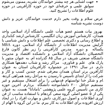
جهت آشنایی هر چه بیشتر خوانندگان نشریه، ممنون می‌شوم
سوابق علمی و حرفه‌ای خود در حوزه کارآفرینی در حوزه
علوم اطلاعات را تشریح کنید.
عرض سلام و وقت بخیر دارم خدمت خوانندگان عزیز و دانش
دوست نشریه شناسه
بهروز بیات هستم عضو هیأت علمی دانشگاه آزاد اسلامی واحد
همدان، کارشناس آموزش زبان انگلیسی، کارشناس ارشد کتابداری
و اطلاع رسانی و دکتری تخصصی علم اطلاعات و دانش شناسی با
گرایش مدیریت اطلاعات از دانشگاه آزاد اسلامی. دوره MBA
یکساله و دوره مدرس کارآفرینی را زیر نظر کانون فارغ
التحصیلان دانشگاه آزاد اسلامی و دانشکده اقتصاد و مدیریت
دانشگاه صنعتی شریف در سال ۸۵ گذرانده ام. به عنوان منتور با
پارک های علم و فناوری، مراکز رشد و شتاب دهنده­ها همکاری
دارم. در سال ۱۳۹۱ در جشنواره کارآفرینان استان به عنوان
کارآفرین برتر استان همدان معرفی شدم. چندین کسب و کار و
شرکت را از ابتدای تأسیس تا رسیدن به مراحل رشد همراهی کرده­
ام و شکر خدا توانسته­ام قدم­هایی را برای اشتغال مستقیم و غیر
مستقیم حداقل ۲۰۰ دانش­آموخته دانشگاه بردارم. آخرین حوزه
کاری من تأسیس گروه علمی پژوهشی “بامادانا” هست. به عنوان
یکی از ۵ عضو اصلی گروه سعی کرده­ام با استفاده مناسب از فن
آوری اطلاعات و اصول دورکاری، دانش و مهارت افراد را در ایجاد
ارزش افزوده برای اطلاعات به کار ببرم. ما در این گروه با الهام از